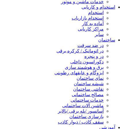
خدمات ماشین و موتور
استخدام و کاریابی
استخدام
استخدام بازاریاب
آماده به کار
مراکز کاریابی
سایر
ساختمان
در ضد سرقت
در اتوماتیک / کرکره برقی
در و پنجره
دکوراسیون داخلی
برق و هوشمند سازی
ایزوگام و عایقهای رطوبتی
نمای ساختمان
شیشه ساختمان
نقاشی ساختمان
مصالح ساختمانی
خدمات ساختمانی
ماشین آلات ساختمانی
آسانسور /پله برقی /بالابر
بازسازی ساختمان
سقف کاذب / دیوار کاذب
آموزشی