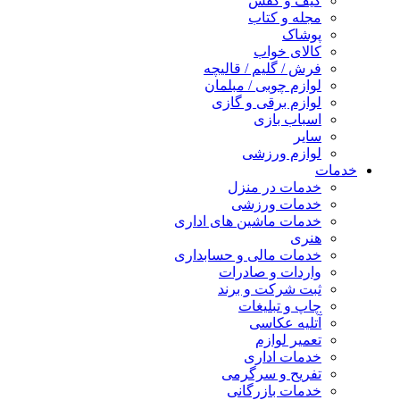
کیف و کفش
مجله و کتاب
پوشاک
کالای خواب
فرش / گلیم / قالیچه
لوازم چوبی / مبلمان
لوازم برقی و گازی
اسباب بازی
سایر
لوازم ورزشی
خدمات
خدمات در منزل
خدمات ورزشی
خدمات ماشین های اداری
هنری
خدمات مالی و حسابداری
واردات و صادرات
ثبت شرکت و برند
چاپ و تبلیغات
آتلیه عکاسی
تعمیر لوازم
خدمات اداری
تفریح و سرگرمی
خدمات بازرگانی