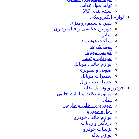
تولید مواد غذایی
بسته بندی کالا
لوازم الکترونیکی
تلفن بی‌سیم رومیزی
دوربین عکاسی و فیلمبرداری
سایر
ساعت هوشمند
سیم کارت
گوشی موبایل
لپ تاپ و تبلت
لوازم جانبی موبایل
صوتی و تصویری
تعمیرات موبایل
خدمات سانترال
خودرو و وسایل نقلیه
موتورسیکلت و لوازم جانبی
سایر
خودروی داخلی و خارجی
اجاره خودرو
لوازم جانبی خودرو
دزدگیر و ردیاب
تزئینات خودرو
لوازم یدکی