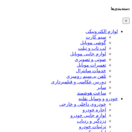
دسته‌بندی‌ها
×
لوازم الکترونیکی
سیم کارت
گوشی موبایل
لپ تاپ و تبلت
لوازم جانبی موبایل
صوتی و تصویری
تعمیرات موبایل
خدمات سانترال
تلفن بی‌سیم رومیزی
دوربین عکاسی و فیلمبرداری
سایر
ساعت هوشمند
خودرو و وسایل نقلیه
خودروی داخلی و خارجی
اجاره خودرو
لوازم جانبی خودرو
دزدگیر و ردیاب
تزئینات خودرو