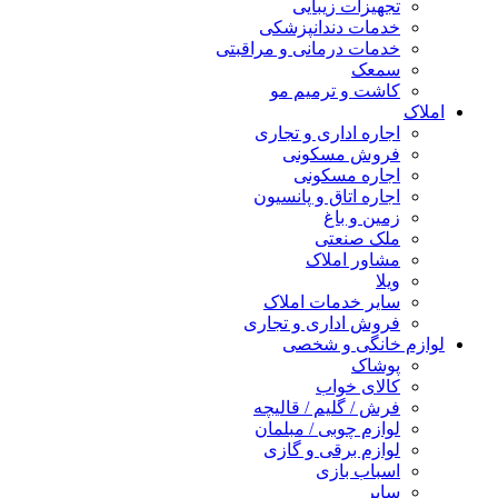
تجهیزات زیبایی
خدمات دندانپزشکی
خدمات درمانی و مراقبتی
سمعک
کاشت و ترمیم مو
املاک
اجاره اداری و تجاری
فروش مسکونی
اجاره مسکونی
اجاره اتاق و پانسیون
زمین و باغ
ملک صنعتی
مشاور املاک
ویلا
سایر خدمات املاک
فروش اداری و تجاری
لوازم خانگی و شخصی
پوشاک
کالای خواب
فرش / گلیم / قالیچه
لوازم چوبی / مبلمان
لوازم برقی و گازی
اسباب بازی
سایر