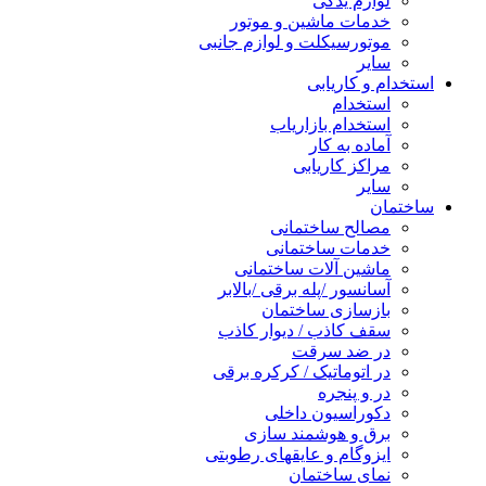
لوازم یدکی
خدمات ماشین و موتور
موتورسیکلت و لوازم جانبی
سایر
استخدام و کاریابی
استخدام
استخدام بازاریاب
آماده به کار
مراکز کاریابی
سایر
ساختمان
مصالح ساختمانی
خدمات ساختمانی
ماشین آلات ساختمانی
آسانسور /پله برقی /بالابر
بازسازی ساختمان
سقف کاذب / دیوار کاذب
در ضد سرقت
در اتوماتیک / کرکره برقی
در و پنجره
دکوراسیون داخلی
برق و هوشمند سازی
ایزوگام و عایقهای رطوبتی
نمای ساختمان