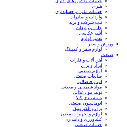
خدمات ماشین های اداری
هنری
خدمات مالی و حسابداری
واردات و صادرات
ثبت شرکت و برند
چاپ و تبلیغات
آتلیه عکاسی
تعمیر لوازم
ورزش و سفر
لوازم سفر و کمپینگ
صنعت
آهن آلات و فلزات
ابزار و یراق
لوازم صنعتی
ضایعات صنعتی
آب و فاضلاب
مواد شیمیایی و معدنی
تولید مواد غذایی
بسته بندی کالا
اتوماسیون صنعتی
برق و الکترونیک
لوازم و تجهیزات معدن
کشاورزی و دامداری
خدمات صنعتی