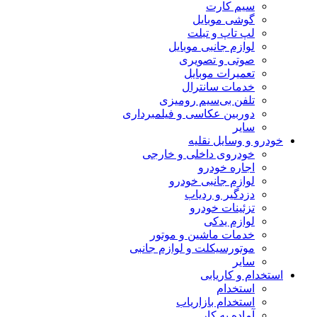
سیم کارت
گوشی موبایل
لپ تاپ و تبلت
لوازم جانبی موبایل
صوتی و تصویری
تعمیرات موبایل
خدمات سانترال
تلفن بی‌سیم رومیزی
دوربین عکاسی و فیلمبرداری
سایر
خودرو و وسایل نقلیه
خودروی داخلی و خارجی
اجاره خودرو
لوازم جانبی خودرو
دزدگیر و ردیاب
تزئینات خودرو
لوازم یدکی
خدمات ماشین و موتور
موتورسیکلت و لوازم جانبی
سایر
استخدام و کاریابی
استخدام
استخدام بازاریاب
آماده به کار