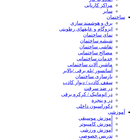
مراکز کاریابی
سایر
ساختمان
برق و هوشمند سازی
ایزوگام و عایقهای رطوبتی
نمای ساختمان
شیشه ساختمان
نقاشی ساختمان
مصالح ساختمانی
خدمات ساختمانی
ماشین آلات ساختمانی
آسانسور /پله برقی /بالابر
بازسازی ساختمان
سقف کاذب / دیوار کاذب
در ضد سرقت
در اتوماتیک / کرکره برقی
در و پنجره
دکوراسیون داخلی
آموزشی
آموزش موسیقی
آموزش کامپیوتر
آموزش ورزشی
تدریس خصوصی