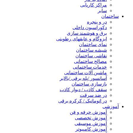
مراکز کاریابی
سایر
ساختمان
در و پنجره
دکوراسیون داخلی
برق و هوشمند سازی
ایزوگام و عایقهای رطوبتی
نمای ساختمان
شیشه ساختمان
نقاشی ساختمان
مصالح ساختمانی
خدمات ساختمانی
ماشین آلات ساختمانی
آسانسور /پله برقی /بالابر
بازسازی ساختمان
سقف کاذب / دیوار کاذب
در ضد سرقت
در اتوماتیک / کرکره برقی
آموزشی
آموزش حرفه و فن
آموزش تخصصی
آموزش موسیقی
آموزش کامپیوتر