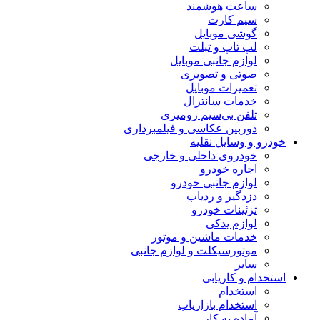
ساعت هوشمند
سیم کارت
گوشی موبایل
لپ تاپ و تبلت
لوازم جانبی موبایل
صوتی و تصویری
تعمیرات موبایل
خدمات سانترال
تلفن بی‌سیم رومیزی
دوربین عکاسی و فیلمبرداری
خودرو و وسایل نقلیه
خودروی داخلی و خارجی
اجاره خودرو
لوازم جانبی خودرو
دزدگیر و ردیاب
تزئینات خودرو
لوازم یدکی
خدمات ماشین و موتور
موتورسیکلت و لوازم جانبی
سایر
استخدام و کاریابی
استخدام
استخدام بازاریاب
آماده به کار