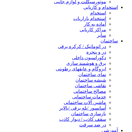
موتورسیکلت و لوازم جانبی
استخدام و کاریابی
استخدام
استخدام بازاریاب
آماده به کار
مراکز کاریابی
سایر
ساختمان
در اتوماتیک / کرکره برقی
در و پنجره
دکوراسیون داخلی
برق و هوشمند سازی
ایزوگام و عایقهای رطوبتی
نمای ساختمان
شیشه ساختمان
نقاشی ساختمان
مصالح ساختمانی
خدمات ساختمانی
ماشین آلات ساختمانی
آسانسور /پله برقی /بالابر
بازسازی ساختمان
سقف کاذب / دیوار کاذب
در ضد سرقت
آموزشی