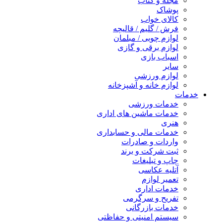
مجله و کتاب
پوشاک
کالای خواب
فرش / گلیم / قالیچه
لوازم چوبی / مبلمان
لوازم برقی و گازی
اسباب بازی
سایر
لوازم ورزشی
لوازم خانه و آشپزخانه
خدمات
خدمات ورزشی
خدمات ماشین های اداری
هنری
خدمات مالی و حسابداری
واردات و صادرات
ثبت شرکت و برند
چاپ و تبلیغات
آتلیه عکاسی
تعمیر لوازم
خدمات اداری
تفریح و سرگرمی
خدمات بازرگانی
سیستم امنیتی و حفاظتی