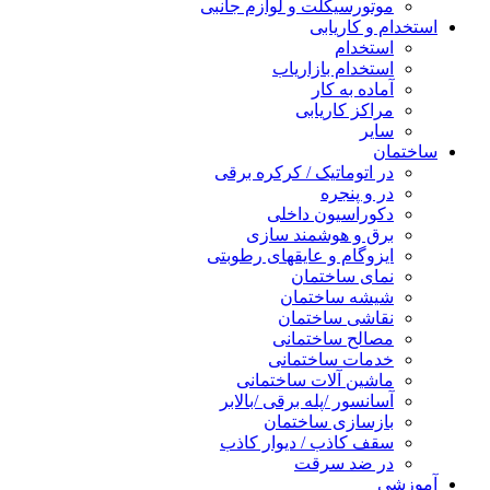
موتورسیکلت و لوازم جانبی
استخدام و کاریابی
استخدام
استخدام بازاریاب
آماده به کار
مراکز کاریابی
سایر
ساختمان
در اتوماتیک / کرکره برقی
در و پنجره
دکوراسیون داخلی
برق و هوشمند سازی
ایزوگام و عایقهای رطوبتی
نمای ساختمان
شیشه ساختمان
نقاشی ساختمان
مصالح ساختمانی
خدمات ساختمانی
ماشین آلات ساختمانی
آسانسور /پله برقی /بالابر
بازسازی ساختمان
سقف کاذب / دیوار کاذب
در ضد سرقت
آموزشی