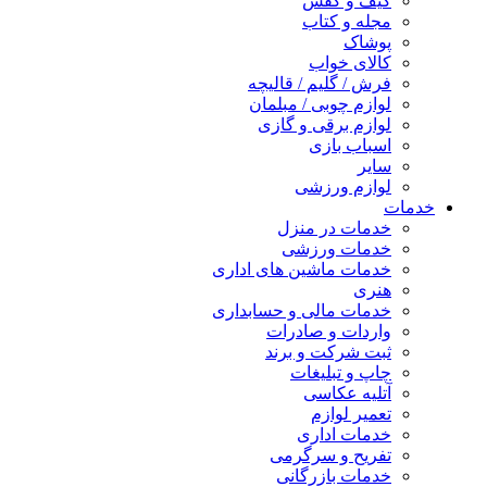
کیف و کفش
مجله و کتاب
پوشاک
کالای خواب
فرش / گلیم / قالیچه
لوازم چوبی / مبلمان
لوازم برقی و گازی
اسباب بازی
سایر
لوازم ورزشی
خدمات
خدمات در منزل
خدمات ورزشی
خدمات ماشین های اداری
هنری
خدمات مالی و حسابداری
واردات و صادرات
ثبت شرکت و برند
چاپ و تبلیغات
آتلیه عکاسی
تعمیر لوازم
خدمات اداری
تفریح و سرگرمی
خدمات بازرگانی