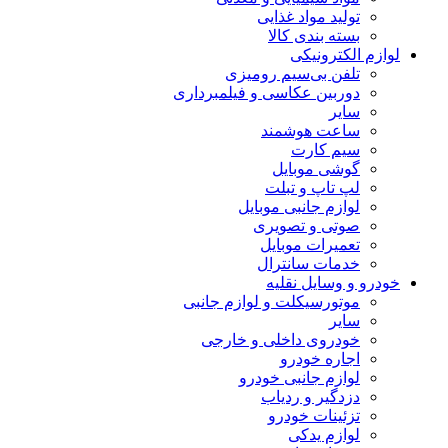
تولید مواد غذایی
بسته بندی کالا
لوازم الکترونیکی
تلفن بی‌سیم رومیزی
دوربین عکاسی و فیلمبرداری
سایر
ساعت هوشمند
سیم کارت
گوشی موبایل
لپ تاپ و تبلت
لوازم جانبی موبایل
صوتی و تصویری
تعمیرات موبایل
خدمات سانترال
خودرو و وسایل نقلیه
موتورسیکلت و لوازم جانبی
سایر
خودروی داخلی و خارجی
اجاره خودرو
لوازم جانبی خودرو
دزدگیر و ردیاب
تزئینات خودرو
لوازم یدکی