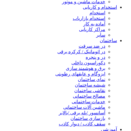
خدمات ماشین و موتور
استخدام و کاریابی
استخدام
استخدام بازاریاب
آماده به کار
مراکز کاریابی
سایر
ساختمان
در ضد سرقت
در اتوماتیک / کرکره برقی
در و پنجره
دکوراسیون داخلی
برق و هوشمند سازی
ایزوگام و عایقهای رطوبتی
نمای ساختمان
شیشه ساختمان
نقاشی ساختمان
مصالح ساختمانی
خدمات ساختمانی
ماشین آلات ساختمانی
آسانسور /پله برقی /بالابر
بازسازی ساختمان
سقف کاذب / دیوار کاذب
آموزشی