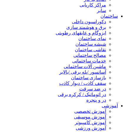
مراکز کاریابی
سایر
ساختمان
دکوراسیون داخلی
برق و هوشمند سازی
ایزوگام و عایقهای رطوبتی
نمای ساختمان
شیشه ساختمان
نقاشی ساختمان
مصالح ساختمانی
خدمات ساختمانی
ماشین آلات ساختمانی
آسانسور /پله برقی /بالابر
بازسازی ساختمان
سقف کاذب / دیوار کاذب
در ضد سرقت
در اتوماتیک / کرکره برقی
در و پنجره
آموزشی
آموزش تخصصی
آموزش موسیقی
آموزش کامپیوتر
آموزش ورزشی