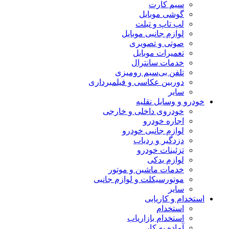
سیم کارت
گوشی موبایل
لپ تاپ و تبلت
لوازم جانبی موبایل
صوتی و تصویری
تعمیرات موبایل
خدمات سانترال
تلفن بی‌سیم رومیزی
دوربین عکاسی و فیلمبرداری
سایر
خودرو و وسایل نقلیه
خودروی داخلی و خارجی
اجاره خودرو
لوازم جانبی خودرو
دزدگیر و ردیاب
تزئینات خودرو
لوازم یدکی
خدمات ماشین و موتور
موتورسیکلت و لوازم جانبی
سایر
استخدام و کاریابی
استخدام
استخدام بازاریاب
آماده به کار