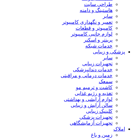
طراحی سایت
هاستینگ و دامنه
سایر
تعمیر و نگهداری کامپیوتر
کامپیوتر و قطعات
لوازم جانبی کامپیوتر
پرینتر و اسکنر
خدمات شبکه
پزشکی و زیبایی
سایر
تجهیزات زیبایی
خدمات دندانپزشکی
خدمات درمانی و مراقبتی
سمعک
کاشت و ترمیم مو
تغذیه و رژیم غذایی
لوازم آرایشی و بهداشتی
سالن آرایش و زیبایی
کلینیک زیبایی
تجهیزات پزشکی
تجهیزات آزمایشگاهی
املاک
زمین و باغ