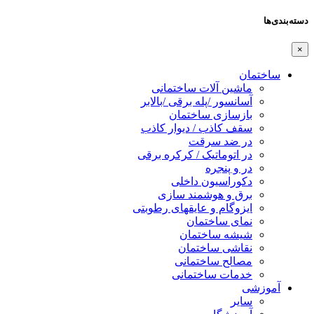
دسته‌بندی‌ها
×
ساختمان
ماشین آلات ساختمانی
آسانسور /پله برقی /بالابر
بازسازی ساختمان
سقف کاذب / دیوار کاذب
در ضد سرقت
در اتوماتیک / کرکره برقی
در و پنجره
دکوراسیون داخلی
برق و هوشمند سازی
ایزوگام و عایقهای رطوبتی
نمای ساختمان
شیشه ساختمان
نقاشی ساختمان
مصالح ساختمانی
خدمات ساختمانی
آموزشی
سایر