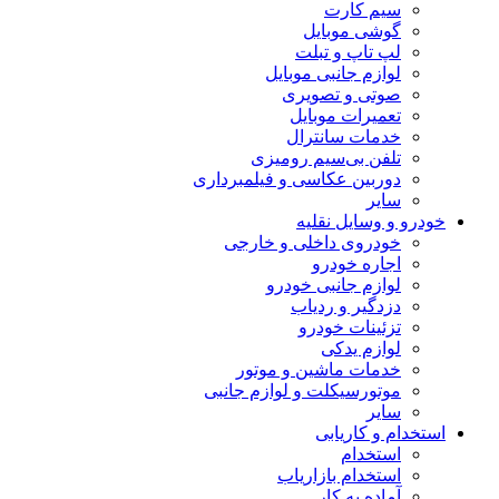
سیم کارت
گوشی موبایل
لپ تاپ و تبلت
لوازم جانبی موبایل
صوتی و تصویری
تعمیرات موبایل
خدمات سانترال
تلفن بی‌سیم رومیزی
دوربین عکاسی و فیلمبرداری
سایر
خودرو و وسایل نقلیه
خودروی داخلی و خارجی
اجاره خودرو
لوازم جانبی خودرو
دزدگیر و ردیاب
تزئینات خودرو
لوازم یدکی
خدمات ماشین و موتور
موتورسیکلت و لوازم جانبی
سایر
استخدام و کاریابی
استخدام
استخدام بازاریاب
آماده به کار