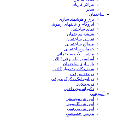
مراکز کاریابی
سایر
ساختمان
برق و هوشمند سازی
ایزوگام و عایقهای رطوبتی
نمای ساختمان
شیشه ساختمان
نقاشی ساختمان
مصالح ساختمانی
خدمات ساختمانی
ماشین آلات ساختمانی
آسانسور /پله برقی /بالابر
بازسازی ساختمان
سقف کاذب / دیوار کاذب
در ضد سرقت
در اتوماتیک / کرکره برقی
در و پنجره
دکوراسیون داخلی
آموزشی
آموزش موسیقی
آموزش کامپیوتر
آموزش ورزشی
تدریس خصوصی