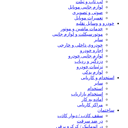
لپ تاپ و تبلت
لوازم جانبی موبایل
صوتی و تصویری
تعمیرات موبایل
خودرو و وسایل نقلیه
خدمات ماشین و موتور
موتورسیکلت و لوازم جانبی
سایر
خودروی داخلی و خارجی
اجاره خودرو
لوازم جانبی خودرو
دزدگیر و ردیاب
تزئینات خودرو
لوازم یدکی
استخدام و کاریابی
سایر
استخدام
استخدام بازاریاب
آماده به کار
مراکز کاریابی
ساختمان
سقف کاذب / دیوار کاذب
در ضد سرقت
در اتوماتیک / کرکره برقی