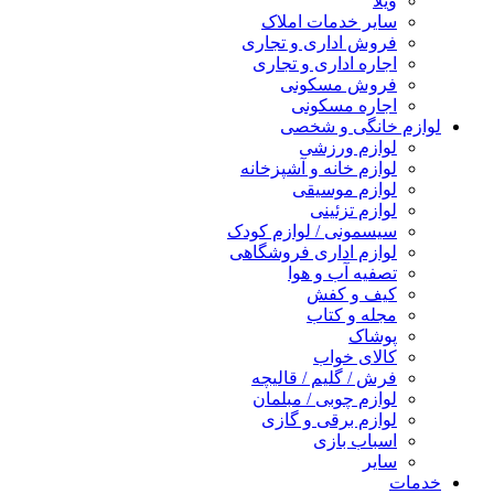
ویلا
سایر خدمات املاک
فروش اداری و تجاری
اجاره اداری و تجاری
فروش مسکونی
اجاره مسکونی
لوازم خانگی و شخصی
لوازم ورزشی
لوازم خانه و آشپزخانه
لوازم موسیقی
لوازم تزئینی
سیسمونی / لوازم کودک
لوازم اداری فروشگاهی
تصفیه آب و هوا
کیف و کفش
مجله و کتاب
پوشاک
کالای خواب
فرش / گلیم / قالیچه
لوازم چوبی / مبلمان
لوازم برقی و گازی
اسباب بازی
سایر
خدمات