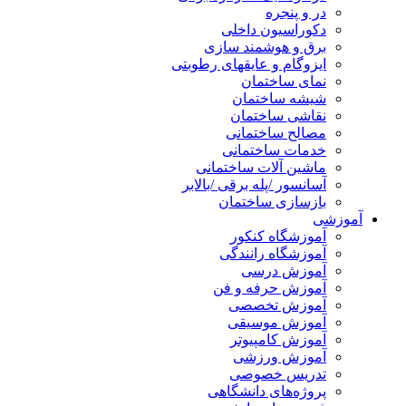
در و پنجره
دکوراسیون داخلی
برق و هوشمند سازی
ایزوگام و عایقهای رطوبتی
نمای ساختمان
شیشه ساختمان
نقاشی ساختمان
مصالح ساختمانی
خدمات ساختمانی
ماشین آلات ساختمانی
آسانسور /پله برقی /بالابر
بازسازی ساختمان
آموزشی
آموزشگاه کنکور
آموزشگاه رانندگی
آموزش درسی
آموزش حرفه و فن
آموزش تخصصی
آموزش موسیقی
آموزش کامپیوتر
آموزش ورزشی
تدریس خصوصی
پروژه‌های دانشگاهی