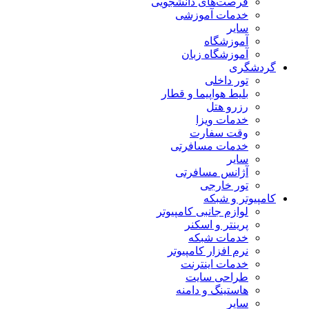
فرصت‌های دانشجویی
خدمات آموزشی
سایر
آموزشگاه
آموزشگاه زبان
گردشگری
تور داخلی
بلیط هواپیما و قطار
رزرو هتل
خدمات ویزا
وقت سفارت
خدمات مسافرتی
سایر
آژانس مسافرتی
تور خارجی
کامپیوتر و شبکه
لوازم جانبی کامپیوتر
پرینتر و اسکنر
خدمات شبکه
نرم افزار کامپیوتر
خدمات اینترنت
طراحی سایت
هاستینگ و دامنه
سایر