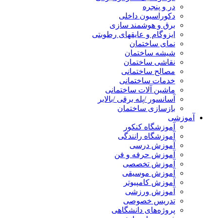
در و پنجره
دکوراسیون داخلی
برق و هوشمند سازی
ایزوگام و عایقهای رطوبتی
نمای ساختمان
شیشه ساختمان
نقاشی ساختمان
مصالح ساختمانی
خدمات ساختمانی
ماشین آلات ساختمانی
آسانسور /پله برقی /بالابر
بازسازی ساختمان
آموزشی
آموزشگاه کنکور
آموزشگاه رانندگی
آموزش درسی
آموزش حرفه و فن
آموزش تخصصی
آموزش موسیقی
آموزش کامپیوتر
آموزش ورزشی
تدریس خصوصی
پروژه‌های دانشگاهی