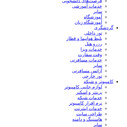
فرصت‌های دانشجویی
خدمات آموزشی
سایر
آموزشگاه
آموزشگاه زبان
گردشگری
تور داخلی
بلیط هواپیما و قطار
رزرو هتل
خدمات ویزا
وقت سفارت
خدمات مسافرتی
سایر
آژانس مسافرتی
تور خارجی
کامپیوتر و شبکه
لوازم جانبی کامپیوتر
پرینتر و اسکنر
خدمات شبکه
نرم افزار کامپیوتر
خدمات اینترنت
طراحی سایت
هاستینگ و دامنه
سایر