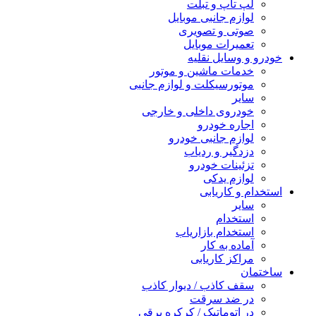
لپ تاپ و تبلت
لوازم جانبی موبایل
صوتی و تصویری
تعمیرات موبایل
خودرو و وسایل نقلیه
خدمات ماشین و موتور
موتورسیکلت و لوازم جانبی
سایر
خودروی داخلی و خارجی
اجاره خودرو
لوازم جانبی خودرو
دزدگیر و ردیاب
تزئینات خودرو
لوازم یدکی
استخدام و کاریابی
سایر
استخدام
استخدام بازاریاب
آماده به کار
مراکز کاریابی
ساختمان
سقف کاذب / دیوار کاذب
در ضد سرقت
در اتوماتیک / کرکره برقی