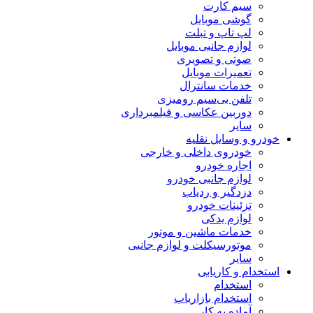
سیم کارت
گوشی موبایل
لپ تاپ و تبلت
لوازم جانبی موبایل
صوتی و تصویری
تعمیرات موبایل
خدمات سانترال
تلفن بی‌سیم رومیزی
دوربین عکاسی و فیلمبرداری
سایر
خودرو و وسایل نقلیه
خودروی داخلی و خارجی
اجاره خودرو
لوازم جانبی خودرو
دزدگیر و ردیاب
تزئینات خودرو
لوازم یدکی
خدمات ماشین و موتور
موتورسیکلت و لوازم جانبی
سایر
استخدام و کاریابی
استخدام
استخدام بازاریاب
آماده به کار