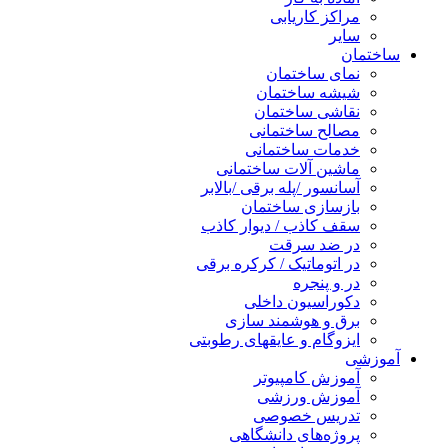
مراکز کاریابی
سایر
ساختمان
نمای ساختمان
شیشه ساختمان
نقاشی ساختمان
مصالح ساختمانی
خدمات ساختمانی
ماشین آلات ساختمانی
آسانسور /پله برقی /بالابر
بازسازی ساختمان
سقف کاذب / دیوار کاذب
در ضد سرقت
در اتوماتیک / کرکره برقی
در و پنجره
دکوراسیون داخلی
برق و هوشمند سازی
ایزوگام و عایقهای رطوبتی
آموزشی
آموزش کامپیوتر
آموزش ورزشی
تدریس خصوصی
پروژه‌های دانشگاهی