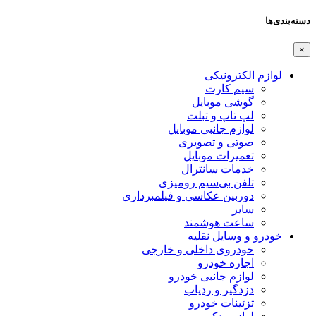
دسته‌بندی‌ها
×
لوازم الکترونیکی
سیم کارت
گوشی موبایل
لپ تاپ و تبلت
لوازم جانبی موبایل
صوتی و تصویری
تعمیرات موبایل
خدمات سانترال
تلفن بی‌سیم رومیزی
دوربین عکاسی و فیلمبرداری
سایر
ساعت هوشمند
خودرو و وسایل نقلیه
خودروی داخلی و خارجی
اجاره خودرو
لوازم جانبی خودرو
دزدگیر و ردیاب
تزئینات خودرو