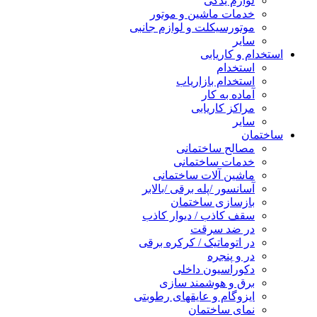
لوازم یدکی
خدمات ماشین و موتور
موتورسیکلت و لوازم جانبی
سایر
استخدام و کاریابی
استخدام
استخدام بازاریاب
آماده به کار
مراکز کاریابی
سایر
ساختمان
مصالح ساختمانی
خدمات ساختمانی
ماشین آلات ساختمانی
آسانسور /پله برقی /بالابر
بازسازی ساختمان
سقف کاذب / دیوار کاذب
در ضد سرقت
در اتوماتیک / کرکره برقی
در و پنجره
دکوراسیون داخلی
برق و هوشمند سازی
ایزوگام و عایقهای رطوبتی
نمای ساختمان