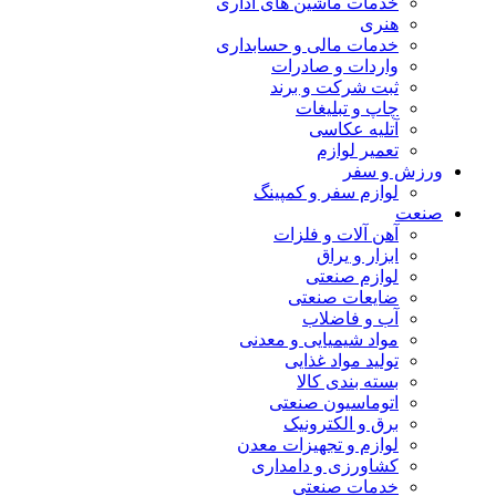
خدمات ماشین های اداری
هنری
خدمات مالی و حسابداری
واردات و صادرات
ثبت شرکت و برند
چاپ و تبلیغات
آتلیه عکاسی
تعمیر لوازم
ورزش و سفر
لوازم سفر و کمپینگ
صنعت
آهن آلات و فلزات
ابزار و یراق
لوازم صنعتی
ضایعات صنعتی
آب و فاضلاب
مواد شیمیایی و معدنی
تولید مواد غذایی
بسته بندی کالا
اتوماسیون صنعتی
برق و الکترونیک
لوازم و تجهیزات معدن
کشاورزی و دامداری
خدمات صنعتی