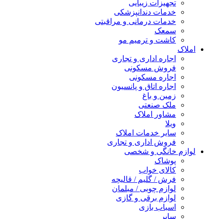
تجهیزات زیبایی
خدمات دندانپزشکی
خدمات درمانی و مراقبتی
سمعک
کاشت و ترمیم مو
املاک
اجاره اداری و تجاری
فروش مسکونی
اجاره مسکونی
اجاره اتاق و پانسیون
زمین و باغ
ملک صنعتی
مشاور املاک
ویلا
سایر خدمات املاک
فروش اداری و تجاری
لوازم خانگی و شخصی
پوشاک
کالای خواب
فرش / گلیم / قالیچه
لوازم چوبی / مبلمان
لوازم برقی و گازی
اسباب بازی
سایر