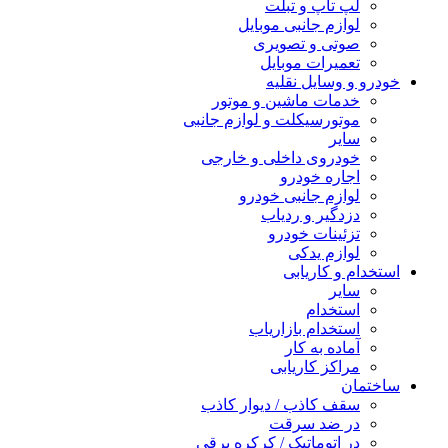
لپ تاپ و تبلت
لوازم جانبی موبایل
صوتی و تصویری
تعمیرات موبایل
خودرو و وسایل نقلیه
خدمات ماشین و موتور
موتورسیکلت و لوازم جانبی
سایر
خودروی داخلی و خارجی
اجاره خودرو
لوازم جانبی خودرو
دزدگیر و ردیاب
تزئینات خودرو
لوازم یدکی
استخدام و کاریابی
سایر
استخدام
استخدام بازاریاب
آماده به کار
مراکز کاریابی
ساختمان
سقف کاذب / دیوار کاذب
در ضد سرقت
در اتوماتیک / کرکره برقی