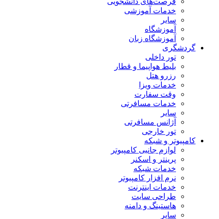
فرصت‌های دانشجویی
خدمات آموزشی
سایر
آموزشگاه
آموزشگاه زبان
گردشگری
تور داخلی
بلیط هواپیما و قطار
رزرو هتل
خدمات ویزا
وقت سفارت
خدمات مسافرتی
سایر
آژانس مسافرتی
تور خارجی
کامپیوتر و شبکه
لوازم جانبی کامپیوتر
پرینتر و اسکنر
خدمات شبکه
نرم افزار کامپیوتر
خدمات اینترنت
طراحی سایت
هاستینگ و دامنه
سایر