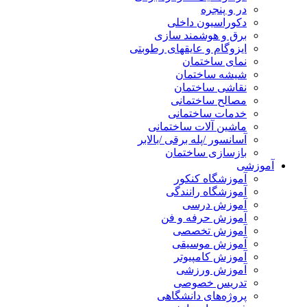
در و پنجره
دکوراسیون داخلی
برق و هوشمند سازی
ایزوگام و عایقهای رطوبتی
نمای ساختمان
شیشه ساختمان
نقاشی ساختمان
مصالح ساختمانی
خدمات ساختمانی
ماشین آلات ساختمانی
آسانسور /پله برقی /بالابر
بازسازی ساختمان
آموزشی
آموزشگاه کنکور
آموزشگاه رانندگی
آموزش درسی
آموزش حرفه و فن
آموزش تخصصی
آموزش موسیقی
آموزش کامپیوتر
آموزش ورزشی
تدریس خصوصی
پروژه‌های دانشگاهی