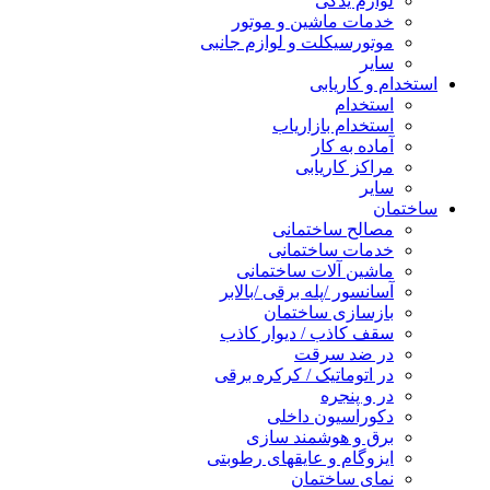
لوازم یدکی
خدمات ماشین و موتور
موتورسیکلت و لوازم جانبی
سایر
استخدام و کاریابی
استخدام
استخدام بازاریاب
آماده به کار
مراکز کاریابی
سایر
ساختمان
مصالح ساختمانی
خدمات ساختمانی
ماشین آلات ساختمانی
آسانسور /پله برقی /بالابر
بازسازی ساختمان
سقف کاذب / دیوار کاذب
در ضد سرقت
در اتوماتیک / کرکره برقی
در و پنجره
دکوراسیون داخلی
برق و هوشمند سازی
ایزوگام و عایقهای رطوبتی
نمای ساختمان