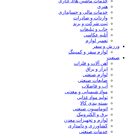
خدمات ماشین های اداری
هنری
خدمات مالی و حسابداری
واردات و صادرات
ثبت شرکت و برند
چاپ و تبلیغات
آتلیه عکاسی
تعمیر لوازم
ورزش و سفر
لوازم سفر و کمپینگ
صنعت
آهن آلات و فلزات
ابزار و یراق
لوازم صنعتی
ضایعات صنعتی
آب و فاضلاب
مواد شیمیایی و معدنی
تولید مواد غذایی
بسته بندی کالا
اتوماسیون صنعتی
برق و الکترونیک
لوازم و تجهیزات معدن
کشاورزی و دامداری
خدمات صنعتی