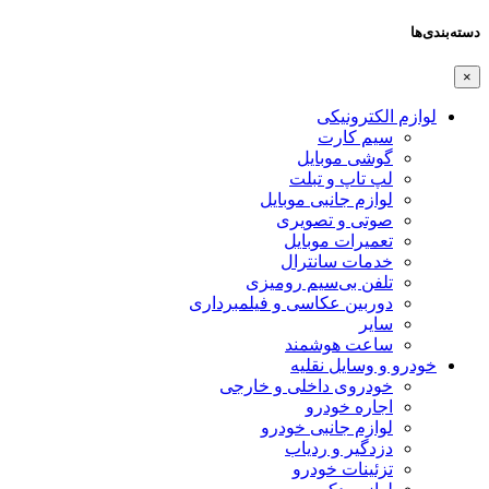
دسته‌بندی‌ها
×
لوازم الکترونیکی
سیم کارت
گوشی موبایل
لپ تاپ و تبلت
لوازم جانبی موبایل
صوتی و تصویری
تعمیرات موبایل
خدمات سانترال
تلفن بی‌سیم رومیزی
دوربین عکاسی و فیلمبرداری
سایر
ساعت هوشمند
خودرو و وسایل نقلیه
خودروی داخلی و خارجی
اجاره خودرو
لوازم جانبی خودرو
دزدگیر و ردیاب
تزئینات خودرو