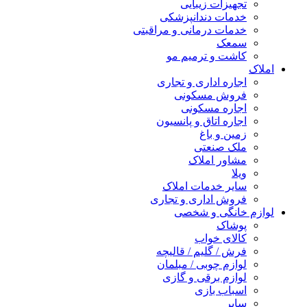
تجهیزات زیبایی
خدمات دندانپزشکی
خدمات درمانی و مراقبتی
سمعک
کاشت و ترمیم مو
املاک
اجاره اداری و تجاری
فروش مسکونی
اجاره مسکونی
اجاره اتاق و پانسیون
زمین و باغ
ملک صنعتی
مشاور املاک
ویلا
سایر خدمات املاک
فروش اداری و تجاری
لوازم خانگی و شخصی
پوشاک
کالای خواب
فرش / گلیم / قالیچه
لوازم چوبی / مبلمان
لوازم برقی و گازی
اسباب بازی
سایر