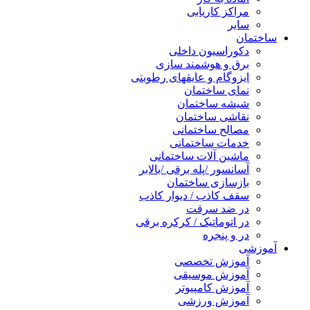
مراکز کاریابی
سایر
ساختمان
دکوراسیون داخلی
برق و هوشمند سازی
ایزوگام و عایقهای رطوبتی
نمای ساختمان
شیشه ساختمان
نقاشی ساختمان
مصالح ساختمانی
خدمات ساختمانی
ماشین آلات ساختمانی
آسانسور /پله برقی /بالابر
بازسازی ساختمان
سقف کاذب / دیوار کاذب
در ضد سرقت
در اتوماتیک / کرکره برقی
در و پنجره
آموزشی
آموزش تخصصی
آموزش موسیقی
آموزش کامپیوتر
آموزش ورزشی