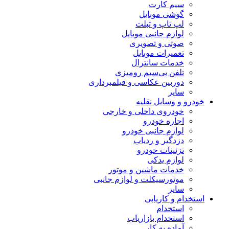
سیم کارت
گوشی موبایل
لپ تاپ و تبلت
لوازم جانبی موبایل
صوتی و تصویری
تعمیرات موبایل
خدمات سانترال
تلفن بی‌سیم رومیزی
دوربین عکاسی و فیلمبرداری
سایر
خودرو و وسایل نقلیه
خودروی داخلی و خارجی
اجاره خودرو
لوازم جانبی خودرو
دزدگیر و ردیاب
تزئینات خودرو
لوازم یدکی
خدمات ماشین و موتور
موتورسیکلت و لوازم جانبی
سایر
استخدام و کاریابی
استخدام
استخدام بازاریاب
آماده به کار