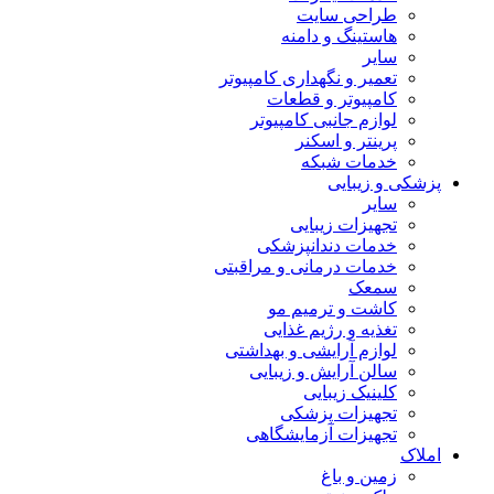
طراحی سایت
هاستینگ و دامنه
سایر
تعمیر و نگهداری کامپیوتر
کامپیوتر و قطعات
لوازم جانبی کامپیوتر
پرینتر و اسکنر
خدمات شبکه
پزشکی و زیبایی
سایر
تجهیزات زیبایی
خدمات دندانپزشکی
خدمات درمانی و مراقبتی
سمعک
کاشت و ترمیم مو
تغذیه و رژیم غذایی
لوازم آرایشی و بهداشتی
سالن آرایش و زیبایی
کلینیک زیبایی
تجهیزات پزشکی
تجهیزات آزمایشگاهی
املاک
زمین و باغ