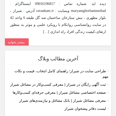
دیده اید. شماره تماس : 09016196817 اینستاگرام :
maryamghorbaninezhad وبسایت : ravankam.ir آدرس : شیراز ،
بلوار مطهری ، نبش ستارخان ساختمان صد گل طبقه 6 واحد 42
در سایت روانشناسی روانکام با رویکرد علمی و موثر به منظور
ارتقای،کیفیت زندگی افراد راه اندازی […]
بیشتر بخوانید
آخرین مطالب وبلاگ
طراحی سایت در شیراز؛ راهنمای کامل انتخاب، قیمت و نکات
مهم
ثبت آگهی رایگان در شیراز | معرفی کسب‌وکار در مشاغل شیراز
صفحه اختصاصی مشاغل شیراز | معرفی حرفه‌ای کسب‌وکارها
معرفی مشاغل شیراز | بانک مشاغل و نیازمندی‌های شیراز
لیست دفاتر پیشخوان شیراز