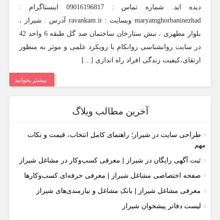
دیده اید. شماره تماس : 09016196817 اینستاگرام :
maryamghorbaninezhad وبسایت : ravankam.ir آدرس : شیراز ،
بلوار مطهری ، نبش ستارخان ساختمان صد گل طبقه 6 واحد 42
در سایت روانشناسی روانکام با رویکرد علمی و موثر به منظور
ارتقای،کیفیت زندگی افراد راه اندازی […]
بیشتر بخوانید
آخرین مطالب وبلاگ
طراحی سایت در شیراز؛ راهنمای کامل انتخاب، قیمت و نکات
مهم
ثبت آگهی رایگان در شیراز | معرفی کسب‌وکار در مشاغل شیراز
صفحه اختصاصی مشاغل شیراز | معرفی حرفه‌ای کسب‌وکارها
معرفی مشاغل شیراز | بانک مشاغل و نیازمندی‌های شیراز
لیست دفاتر پیشخوان شیراز