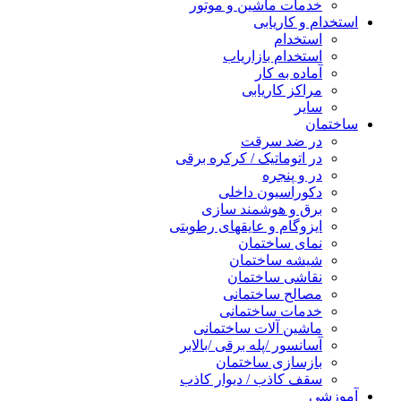
خدمات ماشین و موتور
استخدام و کاریابی
استخدام
استخدام بازاریاب
آماده به کار
مراکز کاریابی
سایر
ساختمان
در ضد سرقت
در اتوماتیک / کرکره برقی
در و پنجره
دکوراسیون داخلی
برق و هوشمند سازی
ایزوگام و عایقهای رطوبتی
نمای ساختمان
شیشه ساختمان
نقاشی ساختمان
مصالح ساختمانی
خدمات ساختمانی
ماشین آلات ساختمانی
آسانسور /پله برقی /بالابر
بازسازی ساختمان
سقف کاذب / دیوار کاذب
آموزشی