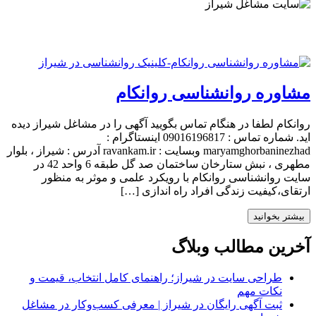
مشاوره روانشناسی روانکام
روانکام لطفا در هنگام تماس بگویید آگهی را در مشاغل شیراز دیده
اید. شماره تماس : 09016196817 اینستاگرام :
maryamghorbaninezhad وبسایت : ravankam.ir آدرس : شیراز ، بلوار
مطهری ، نبش ستارخان ساختمان صد گل طبقه 6 واحد 42 در
سایت روانشناسی روانکام با رویکرد علمی و موثر به منظور
ارتقای،کیفیت زندگی افراد راه اندازی […]
بیشتر بخوانید
آخرین مطالب وبلاگ
طراحی سایت در شیراز؛ راهنمای کامل انتخاب، قیمت و
نکات مهم
ثبت آگهی رایگان در شیراز | معرفی کسب‌وکار در مشاغل