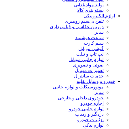
تولید مواد غذایی
بسته بندی کالا
لوازم الکترونیکی
تلفن بی‌سیم رومیزی
دوربین عکاسی و فیلمبرداری
سایر
ساعت هوشمند
سیم کارت
گوشی موبایل
لپ تاپ و تبلت
لوازم جانبی موبایل
صوتی و تصویری
تعمیرات موبایل
خدمات سانترال
خودرو و وسایل نقلیه
موتورسیکلت و لوازم جانبی
سایر
خودروی داخلی و خارجی
اجاره خودرو
لوازم جانبی خودرو
دزدگیر و ردیاب
تزئینات خودرو
لوازم یدکی