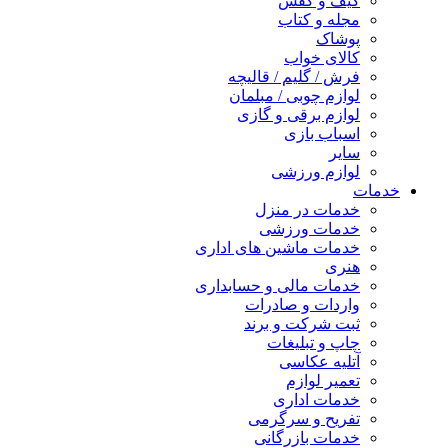
کیف و کفش
مجله و کتاب
پوشاک
کالای خواب
فرش / گلیم / قالیچه
لوازم چوبی / مبلمان
لوازم برقی و گازی
اسباب بازی
سایر
لوازم ورزشی
خدمات
خدمات در منزل
خدمات ورزشی
خدمات ماشین های اداری
هنری
خدمات مالی و حسابداری
واردات و صادرات
ثبت شرکت و برند
چاپ و تبلیغات
آتلیه عکاسی
تعمیر لوازم
خدمات اداری
تفریح و سرگرمی
خدمات بازرگانی