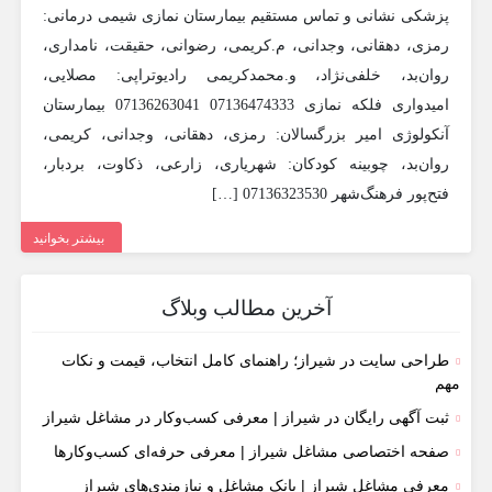
پزشکی نشانی و تماس مستقیم بیمارستان نمازی شیمی درمانی:
رمزی، دهقانی، وجدانی، م.کریمی، رضوانی، حقیقت، نامداری،
روان‌بد، خلفی‌نژاد، و.محمدکریمی رادیوتراپی: مصلایی،
امیدواری فلکه نمازی 07136474333 07136263041 بیمارستان
آنکولوژی امیر بزرگسالان: رمزی، دهقانی، وجدانی، کریمی،
روان‌بد، چوبینه کودکان: شهریاری، زارعی، ذکاوت، بردبار،
فتح‌پور فرهنگ‌شهر 07136323530 […]
بیشتر بخوانید
آخرین مطالب وبلاگ
طراحی سایت در شیراز؛ راهنمای کامل انتخاب، قیمت و نکات
مهم
ثبت آگهی رایگان در شیراز | معرفی کسب‌وکار در مشاغل شیراز
صفحه اختصاصی مشاغل شیراز | معرفی حرفه‌ای کسب‌وکارها
معرفی مشاغل شیراز | بانک مشاغل و نیازمندی‌های شیراز