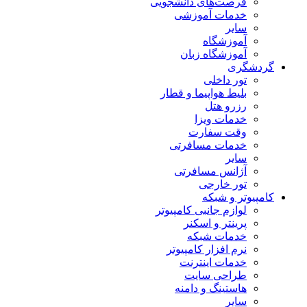
فرصت‌های دانشجویی
خدمات آموزشی
سایر
آموزشگاه
آموزشگاه زبان
گردشگری
تور داخلی
بلیط هواپیما و قطار
رزرو هتل
خدمات ویزا
وقت سفارت
خدمات مسافرتی
سایر
آژانس مسافرتی
تور خارجی
کامپیوتر و شبکه
لوازم جانبی کامپیوتر
پرینتر و اسکنر
خدمات شبکه
نرم افزار کامپیوتر
خدمات اینترنت
طراحی سایت
هاستینگ و دامنه
سایر