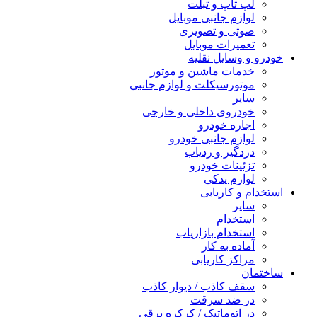
لپ تاپ و تبلت
لوازم جانبی موبایل
صوتی و تصویری
تعمیرات موبایل
خودرو و وسایل نقلیه
خدمات ماشین و موتور
موتورسیکلت و لوازم جانبی
سایر
خودروی داخلی و خارجی
اجاره خودرو
لوازم جانبی خودرو
دزدگیر و ردیاب
تزئینات خودرو
لوازم یدکی
استخدام و کاریابی
سایر
استخدام
استخدام بازاریاب
آماده به کار
مراکز کاریابی
ساختمان
سقف کاذب / دیوار کاذب
در ضد سرقت
در اتوماتیک / کرکره برقی