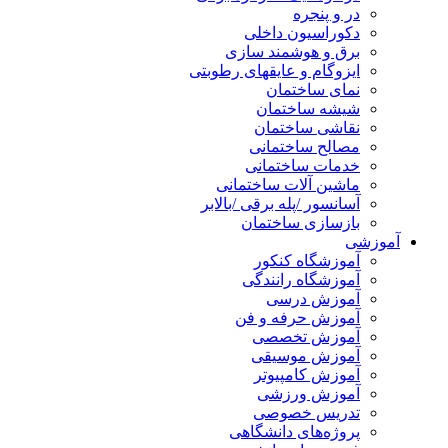
در و پنجره
دکوراسیون داخلی
برق و هوشمند سازی
ایزوگام و عایقهای رطوبتی
نمای ساختمان
شیشه ساختمان
نقاشی ساختمان
مصالح ساختمانی
خدمات ساختمانی
ماشین آلات ساختمانی
آسانسور /پله برقی /بالابر
بازسازی ساختمان
آموزشی
آموزشگاه کنکور
آموزشگاه رانندگی
آموزش درسی
آموزش حرفه و فن
آموزش تخصصی
آموزش موسیقی
آموزش کامپیوتر
آموزش ورزشی
تدریس خصوصی
پروژه‌های دانشگاهی