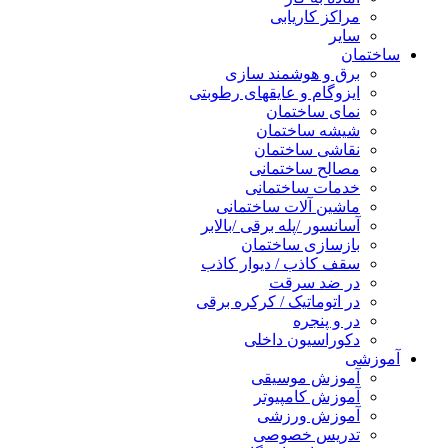
مراکز کاریابی
سایر
ساختمان
برق و هوشمند سازی
ایزوگام و عایقهای رطوبتی
نمای ساختمان
شیشه ساختمان
نقاشی ساختمان
مصالح ساختمانی
خدمات ساختمانی
ماشین آلات ساختمانی
آسانسور /پله برقی /بالابر
بازسازی ساختمان
سقف کاذب / دیوار کاذب
در ضد سرقت
در اتوماتیک / کرکره برقی
در و پنجره
دکوراسیون داخلی
آموزشی
آموزش موسیقی
آموزش کامپیوتر
آموزش ورزشی
تدریس خصوصی