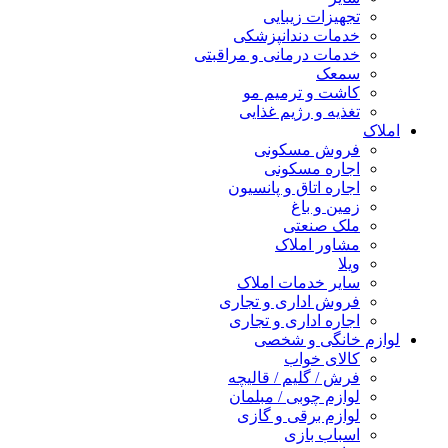
تجهیزات زیبایی
خدمات دندانپزشکی
خدمات درمانی و مراقبتی
سمعک
کاشت و ترمیم مو
تغذیه و رژیم غذایی
املاک
فروش مسکونی
اجاره مسکونی
اجاره اتاق و پانسیون
زمین و باغ
ملک صنعتی
مشاور املاک
ویلا
سایر خدمات املاک
فروش اداری و تجاری
اجاره اداری و تجاری
لوازم خانگی و شخصی
کالای خواب
فرش / گلیم / قالیچه
لوازم چوبی / مبلمان
لوازم برقی و گازی
اسباب بازی