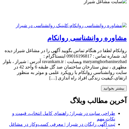
مشاوره روانشناسی روانکام
روانکام لطفا در هنگام تماس بگویید آگهی را در مشاغل شیراز دیده
اید. شماره تماس : 09016196817 اینستاگرام :
maryamghorbaninezhad وبسایت : ravankam.ir آدرس : شیراز ، بلوار
مطهری ، نبش ستارخان ساختمان صد گل طبقه 6 واحد 42 در
سایت روانشناسی روانکام با رویکرد علمی و موثر به منظور
ارتقای،کیفیت زندگی افراد راه اندازی […]
بیشتر بخوانید
آخرین مطالب وبلاگ
طراحی سایت در شیراز؛ راهنمای کامل انتخاب، قیمت و
نکات مهم
ثبت آگهی رایگان در شیراز | معرفی کسب‌وکار در مشاغل