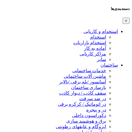
دسته‌بندی‌ها
×
استخدام و کاریابی
استخدام
استخدام بازاریاب
آماده به کار
مراکز کاریابی
سایر
ساختمان
خدمات ساختمانی
ماشین آلات ساختمانی
آسانسور /پله برقی /بالابر
بازسازی ساختمان
سقف کاذب / دیوار کاذب
در ضد سرقت
در اتوماتیک / کرکره برقی
در و پنجره
دکوراسیون داخلی
برق و هوشمند سازی
ایزوگام و عایقهای رطوبتی