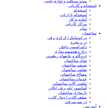
موتورسیکلت و لوازم جانبی
استخدام و کاریابی
استخدام
استخدام بازاریاب
آماده به کار
مراکز کاریابی
سایر
ساختمان
در اتوماتیک / کرکره برقی
در و پنجره
دکوراسیون داخلی
برق و هوشمند سازی
ایزوگام و عایقهای رطوبتی
نمای ساختمان
شیشه ساختمان
نقاشی ساختمان
مصالح ساختمانی
خدمات ساختمانی
ماشین آلات ساختمانی
آسانسور /پله برقی /بالابر
بازسازی ساختمان
سقف کاذب / دیوار کاذب
در ضد سرقت
آموزشی