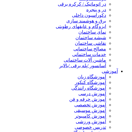
در اتوماتیک / کرکره برقی
در و پنجره
دکوراسیون داخلی
برق و هوشمند سازی
ایزوگام و عایقهای رطوبتی
نمای ساختمان
شیشه ساختمان
نقاشی ساختمان
مصالح ساختمانی
خدمات ساختمانی
ماشین آلات ساختمانی
آسانسور /پله برقی /بالابر
آموزشی
آموزشگاه زبان
آموزشگاه کنکور
آموزشگاه رانندگی
آموزش درسی
آموزش حرفه و فن
آموزش تخصصی
آموزش موسیقی
آموزش کامپیوتر
آموزش ورزشی
تدریس خصوصی