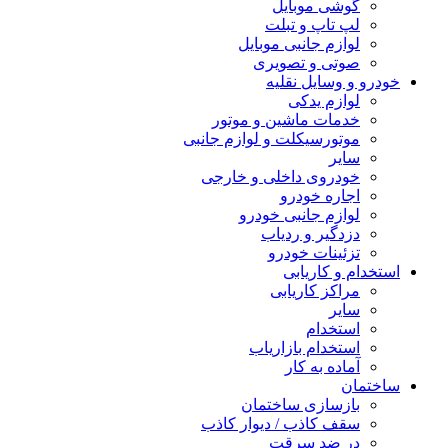
گوشی موبایل
لپ تاپ و تبلت
لوازم جانبی موبایل
صوتی و تصویری
خودرو و وسایل نقلیه
لوازم یدکی
خدمات ماشین و موتور
موتورسیکلت و لوازم جانبی
سایر
خودروی داخلی و خارجی
اجاره خودرو
لوازم جانبی خودرو
دزدگیر و ردیاب
تزئینات خودرو
استخدام و کاریابی
مراکز کاریابی
سایر
استخدام
استخدام بازاریاب
آماده به کار
ساختمان
بازسازی ساختمان
سقف کاذب / دیوار کاذب
در ضد سرقت