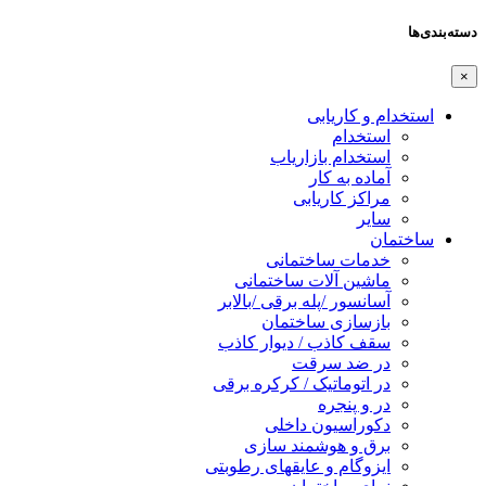
ها
تخدام و کاریابی
استخدام
استخدام بازاریاب
آماده به کار
مراکز کاریابی
سایر
ختمان
خدمات ساختمانی
ماشین آلات ساختمانی
آسانسور /پله برقی /بالابر
بازسازی ساختمان
سقف کاذب / دیوار کاذب
در ضد سرقت
در اتوماتیک / کرکره برقی
در و پنجره
دکوراسیون داخلی
برق و هوشمند سازی
ایزوگام و عایقهای رطوبتی