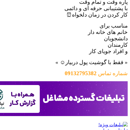
قت و تمام وقت
بانی حرفه ای و دائمی
دن در زمان دلخواه⏰
برای
ی خانه دار
یان
ن
 جویای کار
ا گوشیت پول دربیار☺️ »
تماس
09132795382