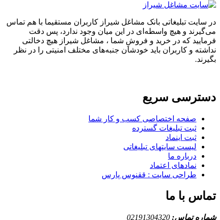
تبلیغاتی بانک مشاغل شیراز کاربران مستقیما با هم تماس
 و هیچ واسطه‌ای در این میان وجود ندارد، پس دقت
که در خرید و فروشِ شما ، مشاغل شیراز هیچ دخالتی
 کاربران باید خودشان جنبه‌های مختلف امنیتی را در نظر
سی سریع
حه اختصاصی کسب و کار شما
ت تبلیغات گسترده
ت اینماد
ست سایتهای تبلیغاتی
باره ما
ادهای اعتماد
احی سایت : ققنوس پارس
ا ما
ماس:
02191304320