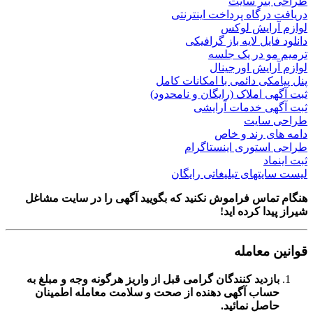
نر سایت
رگاه پرداخت اینترنتی
رایش لوکس
یل لایه باز گرافیکی
و در یک جلسه
ایش اورجینال
کی دائمی با امکانات کامل
 املاک (رایگان و نامحدود)
ی خدمات آرایشی
سایت
 رند و خاص
ستوری اینستاگرام
د
تهای تبلیغاتی رایگان
اس فراموش نکنید که بگویید آگهی را در
سایت مشاغل
ا کرده اید!
معامله
زدید کنندگان گرامی قبل از واریز هرگونه وجه و مبلغ به
اب آگهی دهنده از صحت و سلامت معامله اطمینان
صل نمائید.