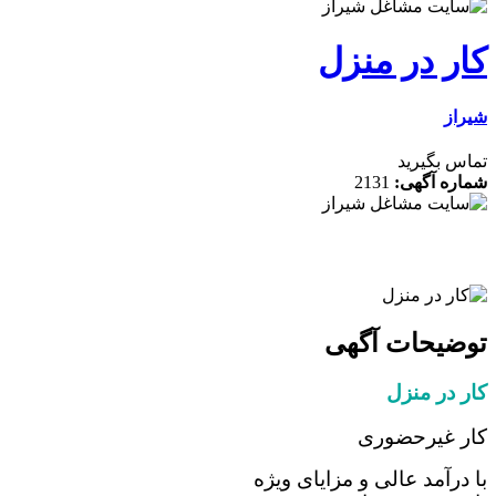
در منزل
رید
گهی:
2131
ات آگهی
منزل
رحضوری
د عالی و مزایای ویژه