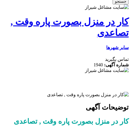
در منزل بصورت پاره وقت ,
عدی
رها
رید
گهی:
1940
ات آگهی
ر منزل بصورت پاره وقت , تصاعدی