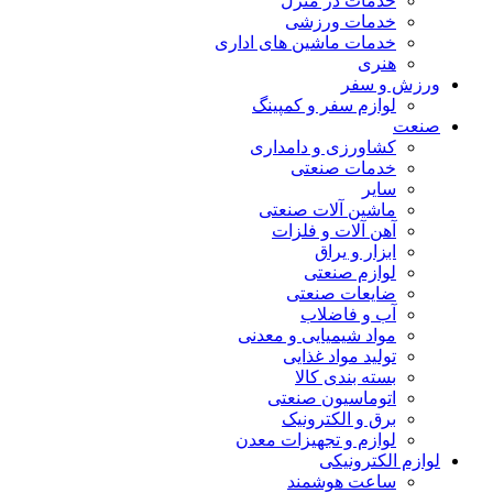
خدمات در منزل
خدمات ورزشی
خدمات ماشین های اداری
هنری
زش و سفر
لوازم سفر و کمپینگ
عت
کشاورزی و دامداری
خدمات صنعتی
سایر
ماشین آلات صنعتی
آهن آلات و فلزات
ابزار و یراق
لوازم صنعتی
ضایعات صنعتی
آب و فاضلاب
مواد شیمیایی و معدنی
تولید مواد غذایی
بسته بندی کالا
اتوماسیون صنعتی
برق و الکترونیک
لوازم و تجهیزات معدن
ازم الکترونیکی
ساعت هوشمند