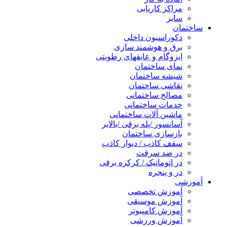
مراکز کاریابی
سایر
ختمان
دکوراسیون داخلی
برق و هوشمند سازی
ایزوگام و عایقهای رطوبتی
نمای ساختمان
شیشه ساختمان
نقاشی ساختمان
مصالح ساختمانی
خدمات ساختمانی
ماشین آلات ساختمانی
آسانسور /پله برقی /بالابر
بازسازی ساختمان
سقف کاذب / دیوار کاذب
در ضد سرقت
در اتوماتیک / کرکره برقی
در و پنجره
وزشی
آموزش تخصصی
آموزش موسیقی
آموزش کامپیوتر
آموزش ورزشی