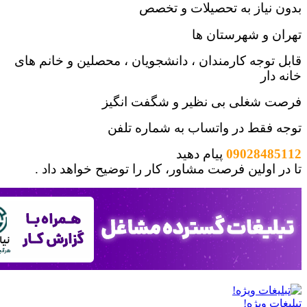
یاز به تحصیلات و تخصص
و شهرستان ها
جه کارمندان ، دانشجویان ، محصلین و خانم های
ر
غلی بی نظیر و شگفت انگیز
قط در واتساب به شماره تلفن
09028
پیام دهید
ولین فرصت مشاور، کار را توضیح خواهد داد .
ویژه!