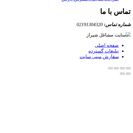
ا ما
ماس:
02191304320
حه اصلی
لیغات گسترده
ارش مینی سایت