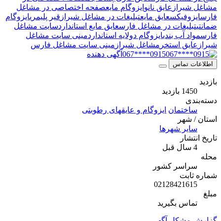
مشاغل شیراز
عایق نانو
ایزوگام مایع
صفحه اختصاصی در مشاغل
فارس
ایزوفیکس
عایق مایع
تبلیغات در مشاغل شیراز
قیر پلیمری
ایزوگام
ضمانتی
تبلیغات در مشاغل فارس
عایق مایع استاندارد
سایت مشاغل
فارس
مواد آب بندی
ایزوگام دولایه استاندارد
مینی سایت مشاغل
شیراز
عایق استخر
مشاغل شیراز
مینی سایت مشاغل فارس
0915****067
آگهی دهنده
اطلاعات تماس
بازدید
1450 بازدید
دسته‌بندی
ساختمان
ایزوگام و عایقهای رطوبتی
استان / شهر
سایر شهرها
تاریخ انتشار
4 سال قبل
محله
سراسر کشور
شماره ثابت
02128421615
مبلغ
تماس بگیرید
گزارش مشکل آگهی