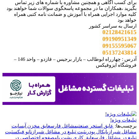
برای کسب آگاهی و همچنین مشاوره با شماره های زیر تماس
بگیرید ،همکاران ما در مجموعه پاسخگوی سوالات شما خواهند بود
کلیه موارد اجرایی همراه با آموزش و ضمانت نامه کتبی همراه
خواهد بود
ارسال به سراسر کشور
02128421615
09190951349
09155595067
05137243814
آدرس : چهارراه ابوطالب – بازار برجیس – فازدو – واحد 146 –
فروشگاه ایزوفیکس
تبلیغات ویژه!
برچسب‌ها:
عایق استخر صنعتی
مشاغل فارس
عایق مخزن آب
سایت
مشاغل شیراز
بایکال پودری
ثبت تبلیغ در مشاغل شیراز
نانو فیکس
ثبت
تبلیغ در مشاغل فارس
عایق کاری پشت بام
صفحه اختصاصی در