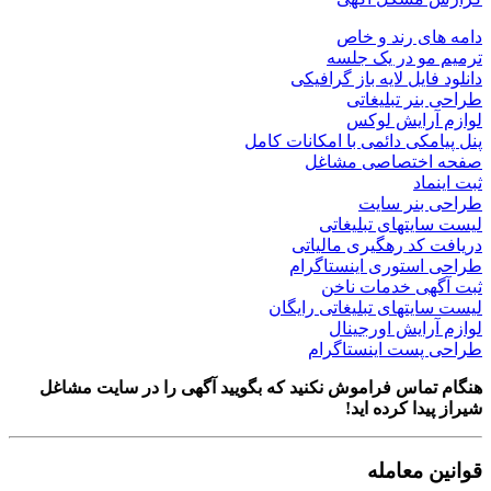
دامه های رند و خاص
ترمیم مو در یک جلسه
دانلود فایل لایه باز گرافیکی
طراحی بنر تبلیغاتی
لوازم آرایش لوکس
پنل پیامکی دائمی با امکانات کامل
صفحه اختصاصی مشاغل
ثبت اینماد
طراحی بنر سایت
لیست سایتهای تبلیغاتی
دریافت کد رهگیری مالیاتی
طراحی استوری اینستاگرام
ثبت آگهی خدمات ناخن
لیست سایتهای تبلیغاتی رایگان
لوازم آرایش اورجینال
طراحی پست اینستاگرام
هنگام تماس فراموش نکنید که بگویید آگهی را در
سایت مشاغل
شیراز
پیدا کرده اید!
قوانین معامله