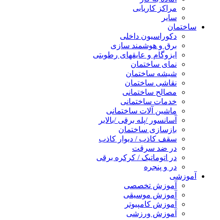
مراکز کاریابی
سایر
ساختمان
دکوراسیون داخلی
برق و هوشمند سازی
ایزوگام و عایقهای رطوبتی
نمای ساختمان
شیشه ساختمان
نقاشی ساختمان
مصالح ساختمانی
خدمات ساختمانی
ماشین آلات ساختمانی
آسانسور /پله برقی /بالابر
بازسازی ساختمان
سقف کاذب / دیوار کاذب
در ضد سرقت
در اتوماتیک / کرکره برقی
در و پنجره
آموزشی
آموزش تخصصی
آموزش موسیقی
آموزش کامپیوتر
آموزش ورزشی