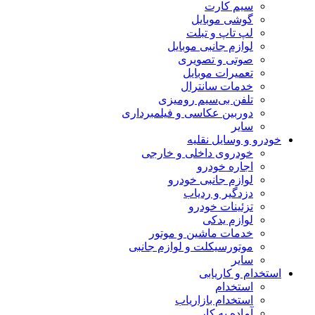
سیم کارت
گوشی موبایل
لپ تاپ و تبلت
لوازم جانبی موبایل
صوتی و تصویری
تعمیرات موبایل
خدمات سانترال
تلفن بی‌سیم رومیزی
دوربین عکاسی و فیلمبرداری
سایر
خودرو و وسایل نقلیه
خودروی داخلی و خارجی
اجاره خودرو
لوازم جانبی خودرو
دزدگیر و ردیاب
تزئینات خودرو
لوازم یدکی
خدمات ماشین و موتور
موتورسیکلت و لوازم جانبی
سایر
استخدام و کاریابی
استخدام
استخدام بازاریاب
آماده به کار