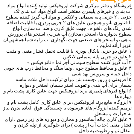
فروشگاه و دفتر مرکزی شرکت ایزوفیکس تولید کننده انواع مواد
آب بندی و قیرهای پلیمری مفتخر است انواع مواد آب بندی تک
جزیی ، ۲ جزیی پایه سیمانی و لاتکس و مواد آب گریز کننده سطوح
با فناوری نانو و همچنین عایق های ۲ جزیی پودری با قابلیت اضافه
شدن رنگ های دلخواه ، جهت عایق کاری و ضد آب سازی انواع
سطوح ،دیواره ها ،استخر ،مخازن آب شرب ، استخر های پرورش
ماهی ،و استخر های صنعتی جهت نگهداری آب را به شما همشهریان
عزیز ارائه نماییم ،
۱ عایق دو جزیی بایکال پودری با قابلیت تحمل فشار منفی و مثبت
۲ عایق دو جزیی پایه سیمانی لاتکس
۳ آب گریز کننده سطوح سیمانی آجر نما « نانو فیکس »
۴ عایق و محافظ سطوح چوبی ونما سنگ و محافظ درب های چوبی
داخل حمام و سرویس بهداشتی
۵ افزودنی و رزین ،چسب بتن ،برای ترکیب داخل ملات ماسه
سیمان برای آب بندی و تقویت استر سیمان استخر و دیواره
۶ انواع قیرهای پلیمری برند ایزوفیکس جهت عایق کاری پشت بام و
دیواره ها
۷ ایزوگام مایع برند ایزوفیکس ،برای عایق کاری کامل پشت بام و
ترمیم کننده ایزوگام های فرسوده با چسبندگی فوق العاده بدون نیاز
به حرارت و مشعل
۹ عایق کاری چاله آسانسور و مخازن و دیواره های زیر زمین دارای
فشار منفی (جذب آب از پشت ) برای جلوگیری از تپله کردن و
انتقال نم و رطوبت به داخل