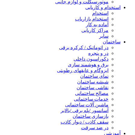
موتورسیکلت و لوازم جانبی
تخدام و کاریابی
استخدام
استخدام بازاریاب
آماده به کار
مراکز کاریابی
سایر
ختمان
در اتوماتیک / کرکره برقی
در و پنجره
دکوراسیون داخلی
برق و هوشمند سازی
ایزوگام و عایقهای رطوبتی
نمای ساختمان
شیشه ساختمان
نقاشی ساختمان
مصالح ساختمانی
خدمات ساختمانی
ماشین آلات ساختمانی
آسانسور /پله برقی /بالابر
بازسازی ساختمان
سقف کاذب / دیوار کاذب
در ضد سرقت
وزشی