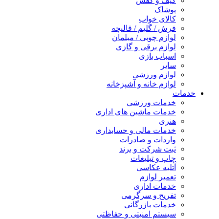
کیف و کفش
پوشاک
کالای خواب
فرش / گلیم / قالیچه
لوازم چوبی / مبلمان
لوازم برقی و گازی
اسباب بازی
سایر
لوازم ورزشی
لوازم خانه و آشپزخانه
مات
خدمات ورزشی
خدمات ماشین های اداری
هنری
خدمات مالی و حسابداری
واردات و صادرات
ثبت شرکت و برند
چاپ و تبلیغات
آتلیه عکاسی
تعمیر لوازم
خدمات اداری
تفریح و سرگرمی
خدمات بازرگانی
سیستم امنیتی و حفاظتی