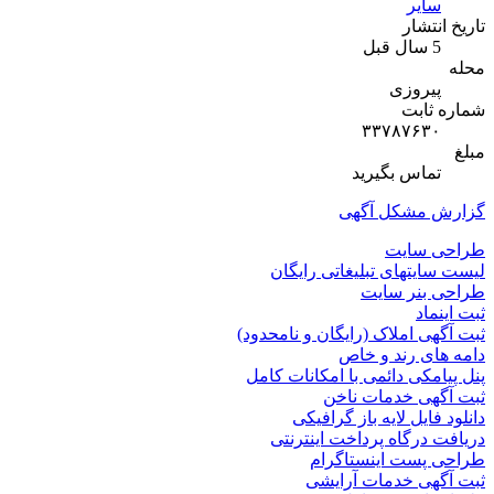
یر
شار
روزی
ابت
۳۳۷۸۷۶
اس بگیرید
مشکل آگهی
سایت
تهای تبلیغاتی رایگان
نر سایت
د
 املاک (رایگان و نامحدود)
 رند و خاص
کی دائمی با امکانات کامل
ی خدمات ناخن
یل لایه باز گرافیکی
رگاه پرداخت اینترنتی
ست اینستاگرام
ی خدمات آرایشی