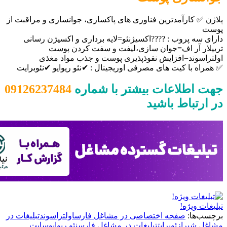
کارآمدترین فناوری های پاکسازی، جوانسازی و مراقبت از
 پروب : ????️اکسیژنئو=لایه برداری و اکسیژن رسانی
 آر اف=جوان سازی،لیفت و سفت کردن پوست
وند=افزایش نفوذپذیری پوست و جذب مواد مغذی
با کیت های مصرفی اوریجینال : ✔نئو ریوایو ✔نئوبرایت
طلاعات بيشتر با شماره
09126237484
باط باشید
ویژه!
ا:
صفحه اختصاصی در مشاغل فارس
اولتراسوند
تبلیغات در
یراز
ئوبرایت
تبلیغات در مشاغل فارس
نئو ریوایو
سایت