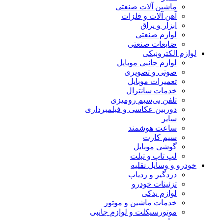
ماشین آلات صنعتی
آهن آلات و فلزات
ابزار و یراق
لوازم صنعتی
ضایعات صنعتی
ازم الکترونیکی
لوازم جانبی موبایل
صوتی و تصویری
تعمیرات موبایل
خدمات سانترال
تلفن بی‌سیم رومیزی
دوربین عکاسی و فیلمبرداری
سایر
ساعت هوشمند
سیم کارت
گوشی موبایل
لپ تاپ و تبلت
درو و وسایل نقلیه
دزدگیر و ردیاب
تزئینات خودرو
لوازم یدکی
خدمات ماشین و موتور
موتورسیکلت و لوازم جانبی