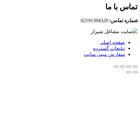
ا ما
ماس:
02191304320
حه اصلی
لیغات گسترده
ارش مینی سایت