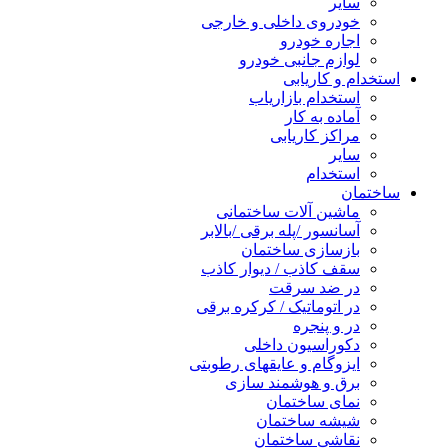
سایر
خودروی داخلی و خارجی
اجاره خودرو
لوازم جانبی خودرو
تخدام و کاریابی
استخدام بازاریاب
آماده به کار
مراکز کاریابی
سایر
استخدام
ختمان
ماشین آلات ساختمانی
آسانسور /پله برقی /بالابر
بازسازی ساختمان
سقف کاذب / دیوار کاذب
در ضد سرقت
در اتوماتیک / کرکره برقی
در و پنجره
دکوراسیون داخلی
ایزوگام و عایقهای رطوبتی
برق و هوشمند سازی
نمای ساختمان
شیشه ساختمان
نقاشی ساختمان