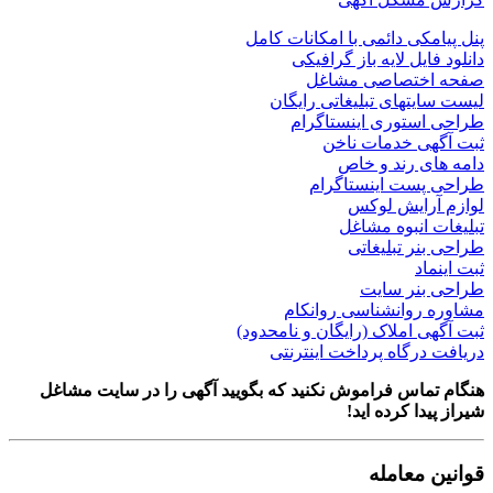
کی دائمی با امکانات کامل
یل لایه باز گرافیکی
ختصاصی مشاغل
تهای تبلیغاتی رایگان
ستوری اینستاگرام
ی خدمات ناخن
 رند و خاص
ست اینستاگرام
رایش لوکس
انبوه مشاغل
ر تبلیغاتی
د
نر سایت
روانشناسی روانکام
 املاک (رایگان و نامحدود)
رگاه پرداخت اینترنتی
اس فراموش نکنید که بگویید آگهی را در
سایت مشاغل
ا کرده اید!
معامله