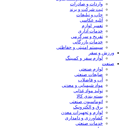
واردات و صادرات
ثبت شرکت و برند
چاپ و تبلیغات
آتلیه عکاسی
تعمیر لوازم
خدمات اداری
تفریح و سرگرمی
خدمات بازرگانی
سیستم امنیتی و حفاظتی
زش و سفر
لوازم سفر و کمپینگ
عت
لوازم صنعتی
ضایعات صنعتی
آب و فاضلاب
مواد شیمیایی و معدنی
تولید مواد غذایی
بسته بندی کالا
اتوماسیون صنعتی
برق و الکترونیک
لوازم و تجهیزات معدن
کشاورزی و دامداری
خدمات صنعتی