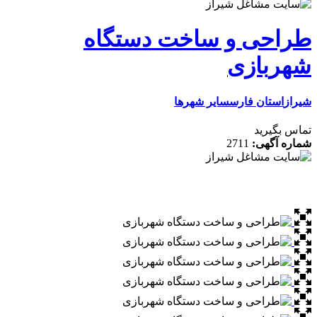
ی و ساخت دستگاه
ازی
تان فارس
سایر شهرها
رید
گهی:
2711