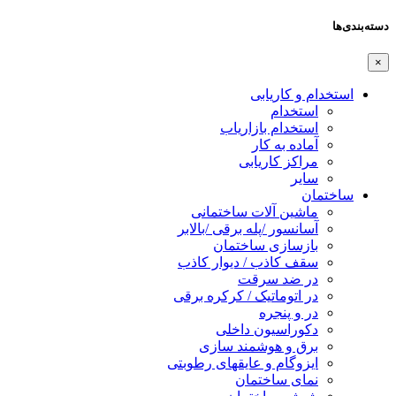
ها
تخدام و کاریابی
استخدام
استخدام بازاریاب
آماده به کار
مراکز کاریابی
سایر
ختمان
ماشین آلات ساختمانی
آسانسور /پله برقی /بالابر
بازسازی ساختمان
سقف کاذب / دیوار کاذب
در ضد سرقت
در اتوماتیک / کرکره برقی
در و پنجره
دکوراسیون داخلی
برق و هوشمند سازی
ایزوگام و عایقهای رطوبتی
نمای ساختمان