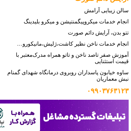
یبایی آرامش
دمات میکروپیگمنتیشن و میکرو بلیدینگ
ن، آرایش دائم صورت
خدمات ناخن نظیر کاشت،ژلیش،مانیکورو…
فر تاصد ناخن و تاتو همراه مدرک‌معتبر با
ستثنایی
ابون پاسداران روبروی درمانگاه شهدای گمنام
ماریان
۰۹۹۰۳۷۶