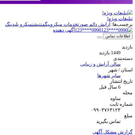
ویژه!
ا:
آرایش دائم صورت
خدمات میکروپیگمنتیشن
میکرو بلیدینگ
0990****123
آگهی دهنده
 تماس
بازدید
ی
لن آرایش و زیبایی
شهر
یر شهرها
شار
وه
ابت
۰۹۹۰۳۷۶۳۱
اس بگیرید
مشکل آگهی