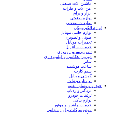
ماشین آلات صنعتی
آهن آلات و فلزات
ابزار و یراق
لوازم صنعتی
ضایعات صنعتی
ازم الکترونیکی
لوازم جانبی موبایل
صوتی و تصویری
تعمیرات موبایل
خدمات سانترال
تلفن بی‌سیم رومیزی
دوربین عکاسی و فیلمبرداری
سایر
ساعت هوشمند
سیم کارت
گوشی موبایل
لپ تاپ و تبلت
درو و وسایل نقلیه
دزدگیر و ردیاب
تزئینات خودرو
لوازم یدکی
خدمات ماشین و موتور
موتورسیکلت و لوازم جانبی