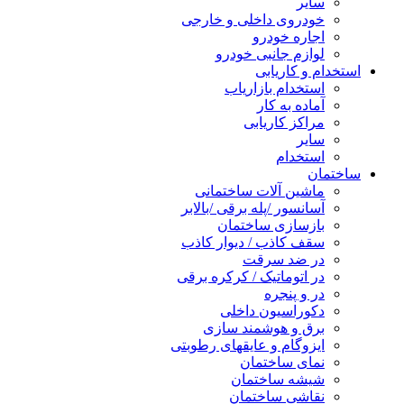
سایر
خودروی داخلی و خارجی
اجاره خودرو
لوازم جانبی خودرو
تخدام و کاریابی
استخدام بازاریاب
آماده به کار
مراکز کاریابی
سایر
استخدام
ختمان
ماشین آلات ساختمانی
آسانسور /پله برقی /بالابر
بازسازی ساختمان
سقف کاذب / دیوار کاذب
در ضد سرقت
در اتوماتیک / کرکره برقی
در و پنجره
دکوراسیون داخلی
برق و هوشمند سازی
ایزوگام و عایقهای رطوبتی
نمای ساختمان
شیشه ساختمان
نقاشی ساختمان