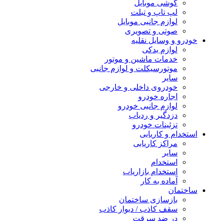
گوشی موبایل
لپ تاپ و تبلت
لوازم جانبی موبایل
صوتی و تصویری
درو و وسایل نقلیه
لوازم یدکی
خدمات ماشین و موتور
موتورسیکلت و لوازم جانبی
سایر
خودروی داخلی و خارجی
اجاره خودرو
لوازم جانبی خودرو
دزدگیر و ردیاب
تزئینات خودرو
تخدام و کاریابی
مراکز کاریابی
سایر
استخدام
استخدام بازاریاب
آماده به کار
ختمان
بازسازی ساختمان
سقف کاذب / دیوار کاذب
در ضد سرقت