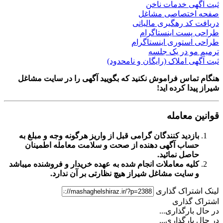
ی خدمات ناخن
ختصاصی مشاغل
د رهگیری مالیاتی
ست اینستاگرام
ستوری اینستاگرام
و در یک جلسه
 املاک (رایگان و نامحدود)
اس فراموش نکنید که بگویید آگهی را در
سایت مشاغل
ا کرده اید!
معامله
زدید کنندگان گرامی قبل از واریز هرگونه وجه و مبلغ به
اب آگهی دهنده از صحت و سلامت معامله اطمینان
صل نمائید.
یه معاملات انجام شده به عهده خریدار و فروشنده میباشد
سایت مشاغل شیراز
هیچ نظارتی بر آن ندارد.
تراک گذاری
گذاری
ارگذاری...
ارگذاری...