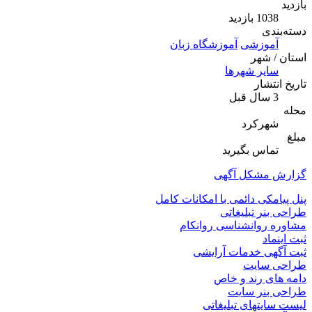
بازدید
ی
وزشی
آموزشگاه زبان
شهر
یر شهرها
شار
رکرد
اس بگیرید
مشکل آگهی
کی دائمی با امکانات کامل
ر تبلیغاتی
روانشناسی روانکام
د
ی خدمات آرایشی
سایت
 رند و خاص
نر سایت
تهای تبلیغاتی