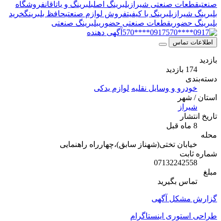
صنعتی
قطعات صنعتی شیراز
بلبرینگ اصل
بلبرینگ و یاتاقان
فروشگاه
بلبرینگ شیراز
بلبرینگ با کیفیت
فروش لوازم صنعتی
حافظ بلبرینگ
خرید
بلبرینگ حضوری
قطعات صنعتی حضوری
بلبرینگ صنعتی
0917****570
آگهی دهنده
اطلاعات تماس
بازدید
174 بازدید
دسته‌بندی
خودرو و وسایل نقلیه
لوازم یدکی
استان / شهر
شیراز
تاریخ انتشار
8 ماه قبل
محله
خیابان تختی(شهناز سابق)،چهارراه راهنمایی
شماره ثابت
07132242558
مبلغ
تماس بگیرید
گزارش مشکل آگهی
طراحی استوری اینستاگرام