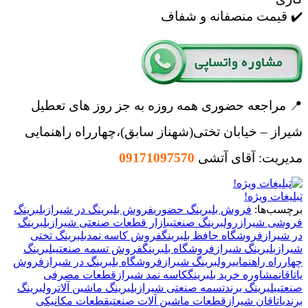
✔️ قیمت منصفانه و شفاف
📍 مراجعه حضوری همه روزه به جز روز های تعطیل
شیراز – خیابان تختی(شهناز سابق)،چهارراه راهنمایی
مدیریت: آقای آتشی
09171097570
تبلیغات ویژه!
برچسب‌ها:
فروش بلبرینگ حضوری
فروش بلبرینگ در شیراز
بلبرینگ
فروشی شیراز
رولبرینگ صنعتی
بازار قطعات صنعتی شیراز
بلبرینگ
در شیراز
فروشگاه حافظ بلبرینگ
فروش کاسه نمد
بلبرینگ تختی
شیراز
بلبرینگ شیراز
فروشگاه بلبرینگ
فروش تسمه صنعتی
بلبرینگ
چهارراه راهنمایی
رولبرینگ شیراز
فروشگاه بلبرینگ در شیراز
فروش
یاتاقان
مشاوره خرید بلبرینگ
کاسه نمد شیراز
قطعات مصرفی
صنعتی
بلبرینگ برند
تسمه صنعتی شیراز
بلبرینگ ماشین آلات
رولبرینگ
برند
یاتاقان شیراز
قطعات ماشین آلات صنعتی
قطعات مکانیکی