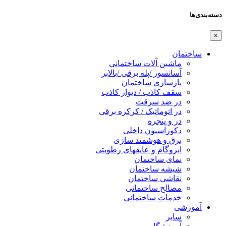
دسته‌بندی‌ها
×
ساختمان
ماشین آلات ساختمانی
آسانسور /پله برقی /بالابر
بازسازی ساختمان
سقف کاذب / دیوار کاذب
در ضد سرقت
در اتوماتیک / کرکره برقی
در و پنجره
دکوراسیون داخلی
برق و هوشمند سازی
ایزوگام و عایقهای رطوبتی
نمای ساختمان
شیشه ساختمان
نقاشی ساختمان
مصالح ساختمانی
خدمات ساختمانی
آموزشی
سایر