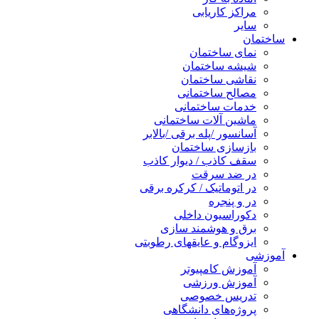
مراکز کاریابی
سایر
ساختمان
نمای ساختمان
شیشه ساختمان
نقاشی ساختمان
مصالح ساختمانی
خدمات ساختمانی
ماشین آلات ساختمانی
آسانسور /پله برقی /بالابر
بازسازی ساختمان
سقف کاذب / دیوار کاذب
در ضد سرقت
در اتوماتیک / کرکره برقی
در و پنجره
دکوراسیون داخلی
برق و هوشمند سازی
ایزوگام و عایقهای رطوبتی
آموزشی
آموزش کامپیوتر
آموزش ورزشی
تدریس خصوصی
پروژه‌های دانشگاهی