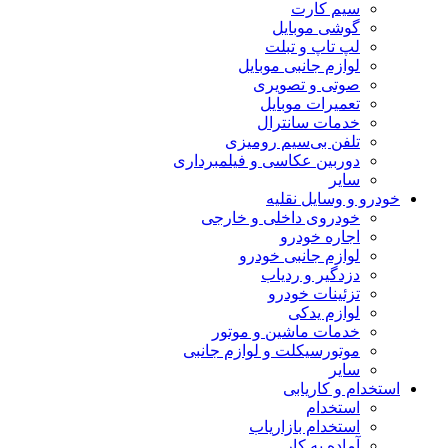
سیم کارت
گوشی موبایل
لپ تاپ و تبلت
لوازم جانبی موبایل
صوتی و تصویری
تعمیرات موبایل
خدمات سانترال
تلفن بی‌سیم رومیزی
دوربین عکاسی و فیلمبرداری
سایر
خودرو و وسایل نقلیه
خودروی داخلی و خارجی
اجاره خودرو
لوازم جانبی خودرو
دزدگیر و ردیاب
تزئینات خودرو
لوازم یدکی
خدمات ماشین و موتور
موتورسیکلت و لوازم جانبی
سایر
استخدام و کاریابی
استخدام
استخدام بازاریاب
آماده به کار