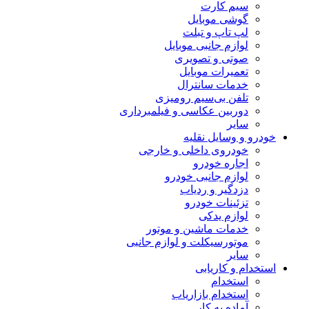
سیم کارت
گوشی موبایل
لپ تاپ و تبلت
لوازم جانبی موبایل
صوتی و تصویری
تعمیرات موبایل
خدمات سانترال
تلفن بی‌سیم رومیزی
دوربین عکاسی و فیلمبرداری
سایر
خودرو و وسایل نقلیه
خودروی داخلی و خارجی
اجاره خودرو
لوازم جانبی خودرو
دزدگیر و ردیاب
تزئینات خودرو
لوازم یدکی
خدمات ماشین و موتور
موتورسیکلت و لوازم جانبی
سایر
استخدام و کاریابی
استخدام
استخدام بازاریاب
آماده به کار