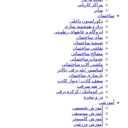
مراکز کاریابی
سایر
ساختمان
دکوراسیون داخلی
برق و هوشمند سازی
ایزوگام و عایقهای رطوبتی
نمای ساختمان
شیشه ساختمان
نقاشی ساختمان
مصالح ساختمانی
خدمات ساختمانی
ماشین آلات ساختمانی
آسانسور /پله برقی /بالابر
بازسازی ساختمان
سقف کاذب / دیوار کاذب
در ضد سرقت
در اتوماتیک / کرکره برقی
در و پنجره
آموزشی
آموزش تخصصی
آموزش موسیقی
آموزش کامپیوتر
آموزش ورزشی