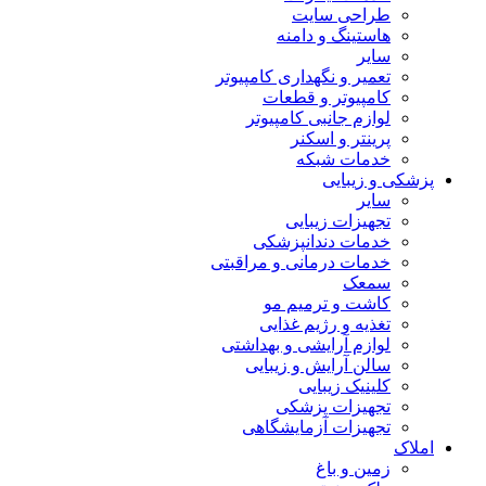
طراحی سایت
هاستینگ و دامنه
سایر
تعمیر و نگهداری کامپیوتر
کامپیوتر و قطعات
لوازم جانبی کامپیوتر
پرینتر و اسکنر
خدمات شبکه
پزشکی و زیبایی
سایر
تجهیزات زیبایی
خدمات دندانپزشکی
خدمات درمانی و مراقبتی
سمعک
کاشت و ترمیم مو
تغذیه و رژیم غذایی
لوازم آرایشی و بهداشتی
سالن آرایش و زیبایی
کلینیک زیبایی
تجهیزات پزشکی
تجهیزات آزمایشگاهی
املاک
زمین و باغ