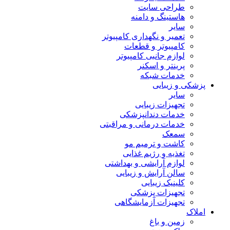
طراحی سایت
هاستینگ و دامنه
سایر
تعمیر و نگهداری کامپیوتر
کامپیوتر و قطعات
لوازم جانبی کامپیوتر
پرینتر و اسکنر
خدمات شبکه
پزشکی و زیبایی
سایر
تجهیزات زیبایی
خدمات دندانپزشکی
خدمات درمانی و مراقبتی
سمعک
کاشت و ترمیم مو
تغذیه و رژیم غذایی
لوازم آرایشی و بهداشتی
سالن آرایش و زیبایی
کلینیک زیبایی
تجهیزات پزشکی
تجهیزات آزمایشگاهی
املاک
زمین و باغ