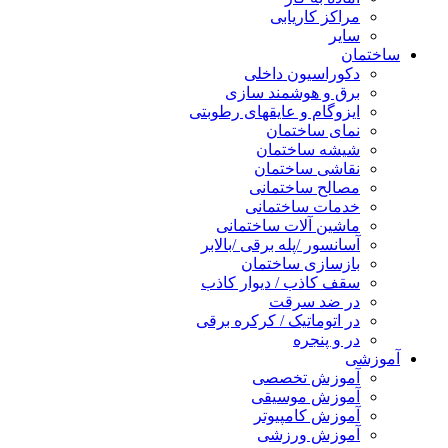
مراکز کاریابی
سایر
ساختمان
دکوراسیون داخلی
برق و هوشمند سازی
ایزوگام و عایقهای رطوبتی
نمای ساختمان
شیشه ساختمان
نقاشی ساختمان
مصالح ساختمانی
خدمات ساختمانی
ماشین آلات ساختمانی
آسانسور /پله برقی /بالابر
بازسازی ساختمان
سقف کاذب / دیوار کاذب
در ضد سرقت
در اتوماتیک / کرکره برقی
در و پنجره
آموزشی
آموزش تخصصی
آموزش موسیقی
آموزش کامپیوتر
آموزش ورزشی