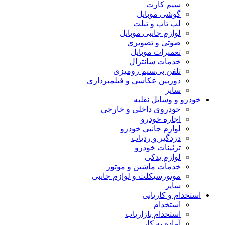
سیم کارت
گوشی موبایل
لپ تاپ و تبلت
لوازم جانبی موبایل
صوتی و تصویری
تعمیرات موبایل
خدمات سانترال
تلفن بی‌سیم رومیزی
دوربین عکاسی و فیلمبرداری
سایر
خودرو و وسایل نقلیه
خودروی داخلی و خارجی
اجاره خودرو
لوازم جانبی خودرو
دزدگیر و ردیاب
تزئینات خودرو
لوازم یدکی
خدمات ماشین و موتور
موتورسیکلت و لوازم جانبی
سایر
استخدام و کاریابی
استخدام
استخدام بازاریاب
آماده به کار