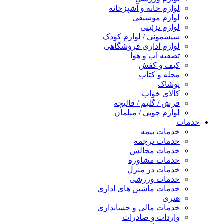
لوازم خانه و آشپزخانه
لوازم موسیقی
لوازم تزئینی
سیسمونی / لوازم کودک
لوازم اداری فروشگاهی
تصفیه آب و هوا
کیف و کفش
مجله و کتاب
پوشاک
کالای خواب
فرش / گلیم / قالیچه
لوازم چوبی / مبلمان
خدمات
خدمات بیمه
خدمات ترجمه
خدمات مجالس
خدمات مشاوره
خدمات در منزل
خدمات ورزشی
خدمات ماشین های اداری
هنری
خدمات مالی و حسابداری
واردات و صادرات