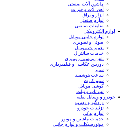
ماشین آلات صنعتی
آهن آلات و فلزات
ابزار و یراق
لوازم صنعتی
ضایعات صنعتی
لوازم الکترونیکی
لوازم جانبی موبایل
صوتی و تصویری
تعمیرات موبایل
خدمات سانترال
تلفن بی‌سیم رومیزی
دوربین عکاسی و فیلمبرداری
سایر
ساعت هوشمند
سیم کارت
گوشی موبایل
لپ تاپ و تبلت
خودرو و وسایل نقلیه
دزدگیر و ردیاب
تزئینات خودرو
لوازم یدکی
خدمات ماشین و موتور
موتورسیکلت و لوازم جانبی