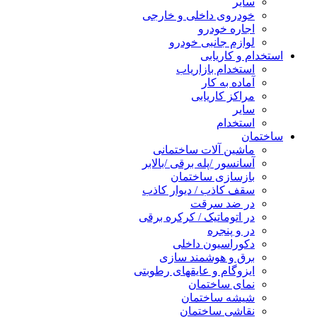
سایر
خودروی داخلی و خارجی
اجاره خودرو
لوازم جانبی خودرو
استخدام و کاریابی
استخدام بازاریاب
آماده به کار
مراکز کاریابی
سایر
استخدام
ساختمان
ماشین آلات ساختمانی
آسانسور /پله برقی /بالابر
بازسازی ساختمان
سقف کاذب / دیوار کاذب
در ضد سرقت
در اتوماتیک / کرکره برقی
در و پنجره
دکوراسیون داخلی
برق و هوشمند سازی
ایزوگام و عایقهای رطوبتی
نمای ساختمان
شیشه ساختمان
نقاشی ساختمان