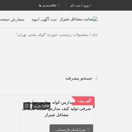
ورود / ثبت نام
علاقه‌مندی ها
ثبت آگهی انبوه
سفارش صفحه 
/ محصولات برچسب خورده “کوله پشتی تهران”
خانه
جستجو پیشرفته
آگهی ویژه
1299 بازدید
شیراز
استان فارس
سایر شهرها