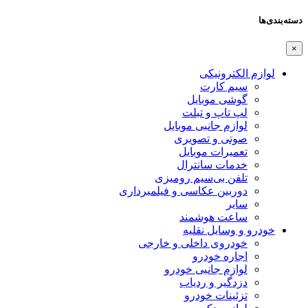
دسته‌بندی‌ها
×
لوازم الکترونیکی
سیم کارت
گوشی موبایل
لپ تاپ و تبلت
لوازم جانبی موبایل
صوتی و تصویری
تعمیرات موبایل
خدمات سانترال
تلفن بی‌سیم رومیزی
دوربین عکاسی و فیلمبرداری
سایر
ساعت هوشمند
خودرو و وسایل نقلیه
خودروی داخلی و خارجی
اجاره خودرو
لوازم جانبی خودرو
دزدگیر و ردیاب
تزئینات خودرو