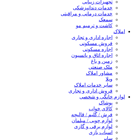
تجهیزات زیبایی
خدمات دندانپزشکی
خدمات درمانی و مراقبتی
سمعک
کاشت و ترمیم مو
املاک
اجاره اداری و تجاری
فروش مسکونی
اجاره مسکونی
اجاره اتاق و پانسیون
زمین و باغ
ملک صنعتی
مشاور املاک
ویلا
سایر خدمات املاک
فروش اداری و تجاری
لوازم خانگی و شخصی
پوشاک
کالای خواب
فرش / گلیم / قالیچه
لوازم چوبی / مبلمان
لوازم برقی و گازی
اسباب بازی
سایر