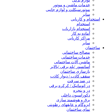
لوازم یدکی
خدمات ماشین و موتور
موتورسیکلت و لوازم جانبی
سایر
استخدام و کاریابی
استخدام
استخدام بازاریاب
آماده به کار
مراکز کاریابی
سایر
ساختمان
مصالح ساختمانی
خدمات ساختمانی
ماشین آلات ساختمانی
آسانسور /پله برقی /بالابر
بازسازی ساختمان
سقف کاذب / دیوار کاذب
در ضد سرقت
در اتوماتیک / کرکره برقی
در و پنجره
دکوراسیون داخلی
برق و هوشمند سازی
ایزوگام و عایقهای رطوبتی
نمای ساختمان