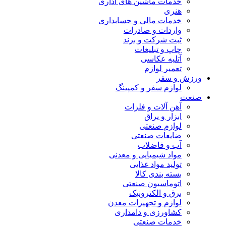
خدمات ماشین های اداری
هنری
خدمات مالی و حسابداری
واردات و صادرات
ثبت شرکت و برند
چاپ و تبلیغات
آتلیه عکاسی
تعمیر لوازم
ورزش و سفر
لوازم سفر و کمپینگ
صنعت
آهن آلات و فلزات
ابزار و یراق
لوازم صنعتی
ضایعات صنعتی
آب و فاضلاب
مواد شیمیایی و معدنی
تولید مواد غذایی
بسته بندی کالا
اتوماسیون صنعتی
برق و الکترونیک
لوازم و تجهیزات معدن
کشاورزی و دامداری
خدمات صنعتی