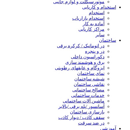
موتورسیکلت و لوازم جانبی
استخدام و کاریابی
استخدام
استخدام بازاریاب
آماده به کار
مراکز کاریابی
سایر
ساختمان
در اتوماتیک / کرکره برقی
در و پنجره
دکوراسیون داخلی
برق و هوشمند سازی
ایزوگام و عایقهای رطوبتی
نمای ساختمان
شیشه ساختمان
نقاشی ساختمان
مصالح ساختمانی
خدمات ساختمانی
ماشین آلات ساختمانی
آسانسور /پله برقی /بالابر
بازسازی ساختمان
سقف کاذب / دیوار کاذب
در ضد سرقت
آموزشی