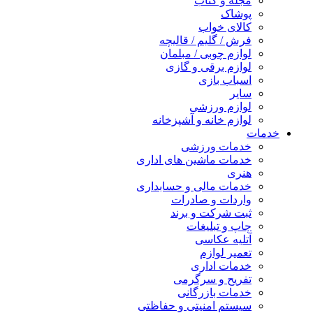
مجله و کتاب
پوشاک
کالای خواب
فرش / گلیم / قالیچه
لوازم چوبی / مبلمان
لوازم برقی و گازی
اسباب بازی
سایر
لوازم ورزشی
لوازم خانه و آشپزخانه
خدمات
خدمات ورزشی
خدمات ماشین های اداری
هنری
خدمات مالی و حسابداری
واردات و صادرات
ثبت شرکت و برند
چاپ و تبلیغات
آتلیه عکاسی
تعمیر لوازم
خدمات اداری
تفریح و سرگرمی
خدمات بازرگانی
سیستم امنیتی و حفاظتی