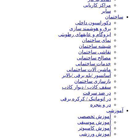
مراکز کاریابی
سایر
ساختمان
دکوراسیون داخلی
برق و هوشمند سازی
ایزوگام و عایقهای رطوبتی
نمای ساختمان
شیشه ساختمان
نقاشی ساختمان
مصالح ساختمانی
خدمات ساختمانی
ماشین آلات ساختمانی
آسانسور /پله برقی /بالابر
بازسازی ساختمان
سقف کاذب / دیوار کاذب
در ضد سرقت
در اتوماتیک / کرکره برقی
در و پنجره
آموزشی
آموزش تخصصی
آموزش موسیقی
آموزش کامپیوتر
آموزش ورزشی