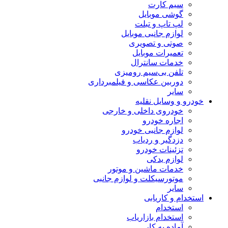
سیم کارت
گوشی موبایل
لپ تاپ و تبلت
لوازم جانبی موبایل
صوتی و تصویری
تعمیرات موبایل
خدمات سانترال
تلفن بی‌سیم رومیزی
دوربین عکاسی و فیلمبرداری
سایر
خودرو و وسایل نقلیه
خودروی داخلی و خارجی
اجاره خودرو
لوازم جانبی خودرو
دزدگیر و ردیاب
تزئینات خودرو
لوازم یدکی
خدمات ماشین و موتور
موتورسیکلت و لوازم جانبی
سایر
استخدام و کاریابی
استخدام
استخدام بازاریاب
آماده به کار