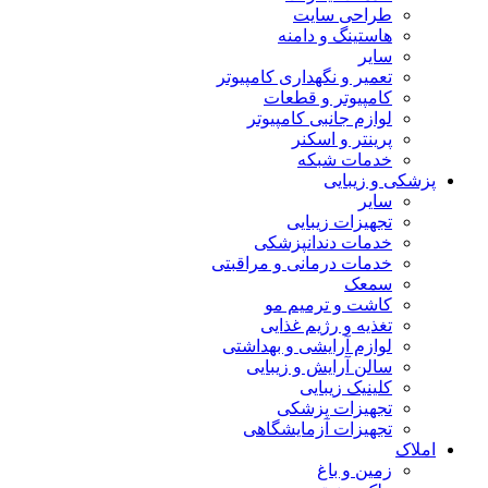
طراحی سایت
هاستینگ و دامنه
سایر
تعمیر و نگهداری کامپیوتر
کامپیوتر و قطعات
لوازم جانبی کامپیوتر
پرینتر و اسکنر
خدمات شبکه
پزشکی و زیبایی
سایر
تجهیزات زیبایی
خدمات دندانپزشکی
خدمات درمانی و مراقبتی
سمعک
کاشت و ترمیم مو
تغذیه و رژیم غذایی
لوازم آرایشی و بهداشتی
سالن آرایش و زیبایی
کلینیک زیبایی
تجهیزات پزشکی
تجهیزات آزمایشگاهی
املاک
زمین و باغ