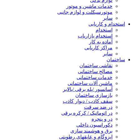
لوازم یدکی
خدمات ماشین و موتور
موتورسیکلت و لوازم جانبی
سایر
استخدام و کاریابی
استخدام
استخدام بازاریاب
آماده به کار
مراکز کاریابی
سایر
ساختمان
نقاشی ساختمان
مصالح ساختمانی
خدمات ساختمانی
ماشین آلات ساختمانی
آسانسور /پله برقی /بالابر
بازسازی ساختمان
سقف کاذب / دیوار کاذب
در ضد سرقت
در اتوماتیک / کرکره برقی
در و پنجره
دکوراسیون داخلی
برق و هوشمند سازی
ایزوگام و عایقهای رطوبتی