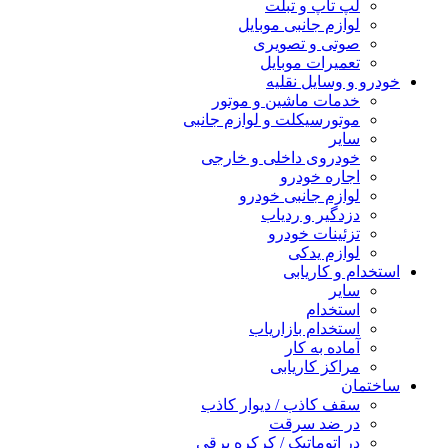
لپ تاپ و تبلت
لوازم جانبی موبایل
صوتی و تصویری
تعمیرات موبایل
خودرو و وسایل نقلیه
خدمات ماشین و موتور
موتورسیکلت و لوازم جانبی
سایر
خودروی داخلی و خارجی
اجاره خودرو
لوازم جانبی خودرو
دزدگیر و ردیاب
تزئینات خودرو
لوازم یدکی
استخدام و کاریابی
سایر
استخدام
استخدام بازاریاب
آماده به کار
مراکز کاریابی
ساختمان
سقف کاذب / دیوار کاذب
در ضد سرقت
در اتوماتیک / کرکره برقی