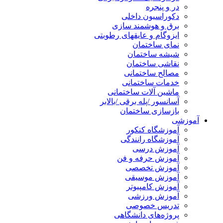
در و پنجره
دکوراسیون داخلی
برق و هوشمند سازی
ایزوگام و عایقهای رطوبتی
نمای ساختمان
شیشه ساختمان
نقاشی ساختمان
مصالح ساختمانی
خدمات ساختمانی
ماشین آلات ساختمانی
آسانسور /پله برقی /بالابر
بازسازی ساختمان
آموزشی
آموزشگاه کنکور
آموزشگاه رانندگی
آموزش درسی
آموزش حرفه و فن
آموزش تخصصی
آموزش موسیقی
آموزش کامپیوتر
آموزش ورزشی
تدریس خصوصی
پروژه‌های دانشگاهی