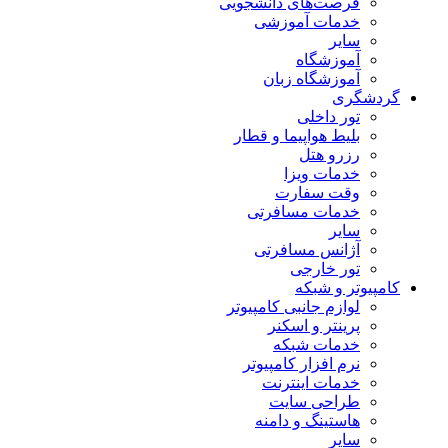
فرصت‌های دانشجویی
خدمات آموزشی
سایر
آموزشگاه
آموزشگاه زبان
گردشگری
تور داخلی
بلیط هواپیما و قطار
رزرو هتل
خدمات ویزا
وقت سفارت
خدمات مسافرتی
سایر
آژانس مسافرتی
تور خارجی
کامپیوتر و شبکه
لوازم جانبی کامپیوتر
پرینتر و اسکنر
خدمات شبکه
نرم افزار کامپیوتر
خدمات اینترنت
طراحی سایت
هاستینگ و دامنه
سایر