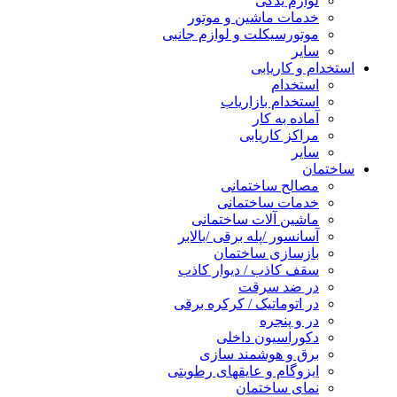
لوازم یدکی
خدمات ماشین و موتور
موتورسیکلت و لوازم جانبی
سایر
استخدام و کاریابی
استخدام
استخدام بازاریاب
آماده به کار
مراکز کاریابی
سایر
ساختمان
مصالح ساختمانی
خدمات ساختمانی
ماشین آلات ساختمانی
آسانسور /پله برقی /بالابر
بازسازی ساختمان
سقف کاذب / دیوار کاذب
در ضد سرقت
در اتوماتیک / کرکره برقی
در و پنجره
دکوراسیون داخلی
برق و هوشمند سازی
ایزوگام و عایقهای رطوبتی
نمای ساختمان