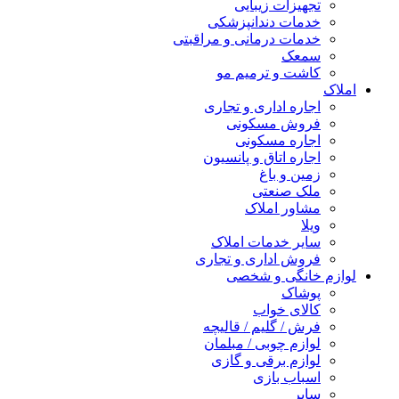
تجهیزات زیبایی
خدمات دندانپزشکی
خدمات درمانی و مراقبتی
سمعک
کاشت و ترمیم مو
املاک
اجاره اداری و تجاری
فروش مسکونی
اجاره مسکونی
اجاره اتاق و پانسیون
زمین و باغ
ملک صنعتی
مشاور املاک
ویلا
سایر خدمات املاک
فروش اداری و تجاری
لوازم خانگی و شخصی
پوشاک
کالای خواب
فرش / گلیم / قالیچه
لوازم چوبی / مبلمان
لوازم برقی و گازی
اسباب بازی
سایر