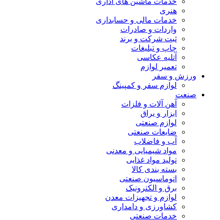
خدمات ماشین های اداری
هنری
خدمات مالی و حسابداری
واردات و صادرات
ثبت شرکت و برند
چاپ و تبلیغات
آتلیه عکاسی
تعمیر لوازم
ورزش و سفر
لوازم سفر و کمپینگ
صنعت
آهن آلات و فلزات
ابزار و یراق
لوازم صنعتی
ضایعات صنعتی
آب و فاضلاب
مواد شیمیایی و معدنی
تولید مواد غذایی
بسته بندی کالا
اتوماسیون صنعتی
برق و الکترونیک
لوازم و تجهیزات معدن
کشاورزی و دامداری
خدمات صنعتی