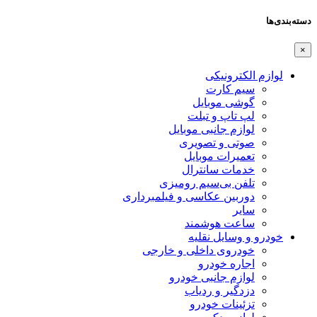
دسته‌بندی‌ها
×
لوازم الکترونیکی
سیم کارت
گوشی موبایل
لپ تاپ و تبلت
لوازم جانبی موبایل
صوتی و تصویری
تعمیرات موبایل
خدمات سانترال
تلفن بی‌سیم رومیزی
دوربین عکاسی و فیلمبرداری
سایر
ساعت هوشمند
خودرو و وسایل نقلیه
خودروی داخلی و خارجی
اجاره خودرو
لوازم جانبی خودرو
دزدگیر و ردیاب
تزئینات خودرو