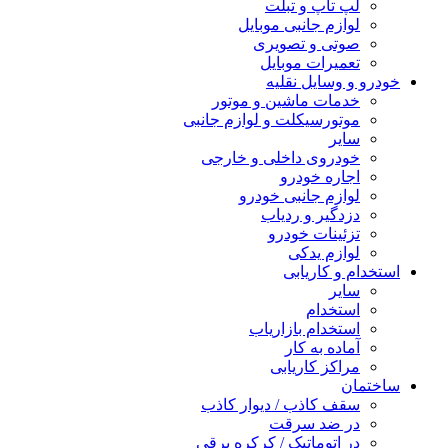
لپ تاپ و تبلت
لوازم جانبی موبایل
صوتی و تصویری
تعمیرات موبایل
خودرو و وسایل نقلیه
خدمات ماشین و موتور
موتورسیکلت و لوازم جانبی
سایر
خودروی داخلی و خارجی
اجاره خودرو
لوازم جانبی خودرو
دزدگیر و ردیاب
تزئینات خودرو
لوازم یدکی
استخدام و کاریابی
سایر
استخدام
استخدام بازاریاب
آماده به کار
مراکز کاریابی
ساختمان
سقف کاذب / دیوار کاذب
در ضد سرقت
در اتوماتیک / کرکره برقی