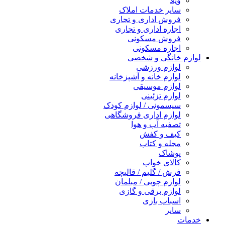
ویلا
سایر خدمات املاک
فروش اداری و تجاری
اجاره اداری و تجاری
فروش مسکونی
اجاره مسکونی
لوازم خانگی و شخصی
لوازم ورزشی
لوازم خانه و آشپزخانه
لوازم موسیقی
لوازم تزئینی
سیسمونی / لوازم کودک
لوازم اداری فروشگاهی
تصفیه آب و هوا
کیف و کفش
مجله و کتاب
پوشاک
کالای خواب
فرش / گلیم / قالیچه
لوازم چوبی / مبلمان
لوازم برقی و گازی
اسباب بازی
سایر
خدمات