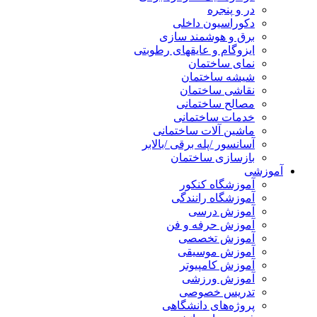
در و پنجره
دکوراسیون داخلی
برق و هوشمند سازی
ایزوگام و عایقهای رطوبتی
نمای ساختمان
شیشه ساختمان
نقاشی ساختمان
مصالح ساختمانی
خدمات ساختمانی
ماشین آلات ساختمانی
آسانسور /پله برقی /بالابر
بازسازی ساختمان
آموزشی
آموزشگاه کنکور
آموزشگاه رانندگی
آموزش درسی
آموزش حرفه و فن
آموزش تخصصی
آموزش موسیقی
آموزش کامپیوتر
آموزش ورزشی
تدریس خصوصی
پروژه‌های دانشگاهی