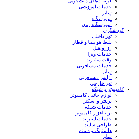
فرصت‌های دانشجویی
خدمات آموزشی
سایر
آموزشگاه
آموزشگاه زبان
گردشگری
تور داخلی
بلیط هواپیما و قطار
رزرو هتل
خدمات ویزا
وقت سفارت
خدمات مسافرتی
سایر
آژانس مسافرتی
تور خارجی
کامپیوتر و شبکه
لوازم جانبی کامپیوتر
پرینتر و اسکنر
خدمات شبکه
نرم افزار کامپیوتر
خدمات اینترنت
طراحی سایت
هاستینگ و دامنه
سایر