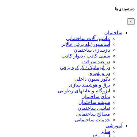
دسته‌بندی‌ها
×
ساختمان
ماشین آلات ساختمانی
آسانسور /پله برقی /بالابر
بازسازی ساختمان
سقف کاذب / دیوار کاذب
در ضد سرقت
در اتوماتیک / کرکره برقی
در و پنجره
دکوراسیون داخلی
برق و هوشمند سازی
ایزوگام و عایقهای رطوبتی
نمای ساختمان
شیشه ساختمان
نقاشی ساختمان
مصالح ساختمانی
خدمات ساختمانی
آموزشی
سایر