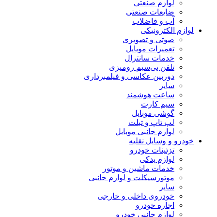
لوازم صنعتی
ضایعات صنعتی
آب و فاضلاب
لوازم الکترونیکی
صوتی و تصویری
تعمیرات موبایل
خدمات سانترال
تلفن بی‌سیم رومیزی
دوربین عکاسی و فیلمبرداری
سایر
ساعت هوشمند
سیم کارت
گوشی موبایل
لپ تاپ و تبلت
لوازم جانبی موبایل
خودرو و وسایل نقلیه
تزئینات خودرو
لوازم یدکی
خدمات ماشین و موتور
موتورسیکلت و لوازم جانبی
سایر
خودروی داخلی و خارجی
اجاره خودرو
لوازم جانبی خودرو