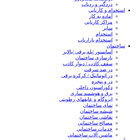
دزدگیر و ردیاب
استخدام و کاریابی
آماده به کار
مراکز کاریابی
سایر
استخدام
استخدام بازاریاب
ساختمان
آسانسور /پله برقی /بالابر
بازسازی ساختمان
سقف کاذب / دیوار کاذب
در ضد سرقت
در اتوماتیک / کرکره برقی
در و پنجره
دکوراسیون داخلی
برق و هوشمند سازی
ایزوگام و عایقهای رطوبتی
نمای ساختمان
شیشه ساختمان
نقاشی ساختمان
مصالح ساختمانی
خدمات ساختمانی
ماشین آلات ساختمانی