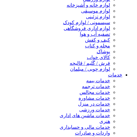
لوازم خانه و آشپزخانه
لوازم موسیقی
لوازم تزئینی
سیسمونی / لوازم کودک
لوازم اداری فروشگاهی
تصفیه آب و هوا
کیف و کفش
مجله و کتاب
پوشاک
کالای خواب
فرش / گلیم / قالیچه
لوازم چوبی / مبلمان
خدمات
خدمات بیمه
خدمات ترجمه
خدمات مجالس
خدمات مشاوره
خدمات در منزل
خدمات ورزشی
خدمات ماشین های اداری
هنری
خدمات مالی و حسابداری
واردات و صادرات