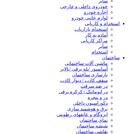
سایر
خودروی داخلی و خارجی
اجاره خودرو
لوازم جانبی خودرو
استخدام و کاریابی
استخدام بازاریاب
آماده به کار
مراکز کاریابی
سایر
استخدام
ساختمان
ماشین آلات ساختمانی
آسانسور /پله برقی /بالابر
بازسازی ساختمان
سقف کاذب / دیوار کاذب
در ضد سرقت
در اتوماتیک / کرکره برقی
در و پنجره
دکوراسیون داخلی
برق و هوشمند سازی
ایزوگام و عایقهای رطوبتی
نمای ساختمان
شیشه ساختمان
نقاشی ساختمان