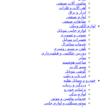
ماشین آلات صنعتی
آهن آلات و فلزات
ابزار و یراق
لوازم صنعتی
ضایعات صنعتی
لوازم الکترونیکی
لوازم جانبی موبایل
صوتی و تصویری
تعمیرات موبایل
خدمات سانترال
تلفن بی‌سیم رومیزی
دوربین عکاسی و فیلمبرداری
سایر
ساعت هوشمند
سیم کارت
گوشی موبایل
لپ تاپ و تبلت
خودرو و وسایل نقلیه
دزدگیر و ردیاب
تزئینات خودرو
لوازم یدکی
خدمات ماشین و موتور
موتورسیکلت و لوازم جانبی